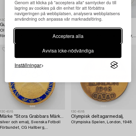
Genom att klicka på "acceptera alla" samtycker du till
lagring av cookies på din enhet för att förbättra
navigeringen på webbplatsen, analysera webbplatsens
användning och anpassa vår marknadsföring.
1304516
1304514
Guldmedalj,
Louise Adelborg
Olympiska Spelen London 1948,
Matservis med dekor för
Acceptera alla
förgyllt silver, John Pinches Ltd,
Olympiska Spelen 1948, 58 delar,
London.
porslin, Rörstrand.
Avvisa icke-nödvändiga
Inställningar
1304515
1304518
Märke "Stora Grabbars Märke",
Olympisk deltagarmedalj,
silver och emalj, Svenska Fotboll
Olympiska Spelen, London, 1948.
Förbundet, CG Hallberg,
Stockholm.