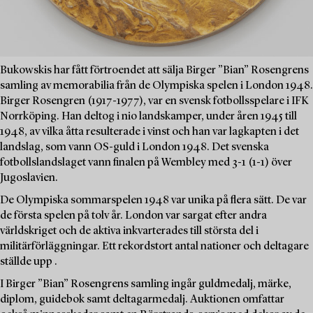
Bukowskis har fått förtroendet att sälja Birger ”Bian” Rosengrens
samling av memorabilia från de Olympiska spelen i London 1948.
Birger Rosengren (1917-1977), var en svensk fotbollsspelare i IFK
Norrköping. Han deltog i nio landskamper, under åren 1945 till
1948, av vilka åtta resulterade i vinst och han var lagkapten i det
landslag, som vann OS-guld i London 1948. Det svenska
fotbollslandslaget vann finalen på Wembley med 3-1 (1-1) över
Jugoslavien.
De Olympiska sommarspelen 1948 var unika på flera sätt. De var
de första spelen på tolv år. London var sargat efter andra
världskriget och de aktiva inkvarterades till största del i
militärförläggningar. Ett rekordstort antal nationer och deltagare
ställde upp .
I Birger ”Bian” Rosengrens samling ingår guldmedalj, märke,
diplom, guidebok samt deltagarmedalj. Auktionen omfattar