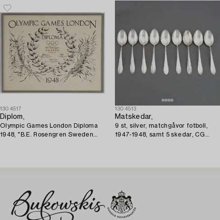
1304517
1304513
Diplom,
Matskedar,
Olympic Games London Diploma
9 st, silver, matchgåvor fotboll,
1948, "B.E. Rosengren Sweden
1947-1948, samt 5 skedar, CG
Football 1st" samt
Hallberg, Stockholm, 1947.
Olympiakalendern 1948.