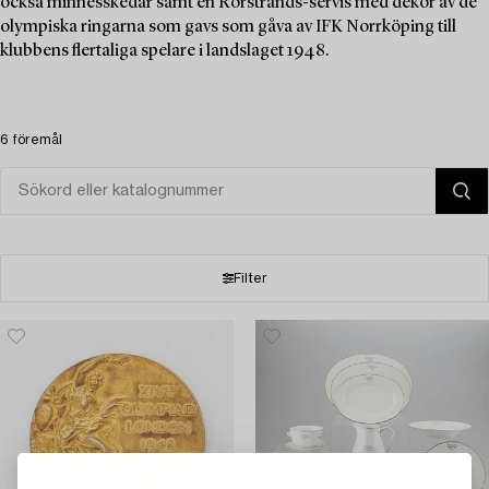
också minnesskedar samt en Rörstrands-servis med dekor av de
olympiska ringarna som gavs som gåva av IFK Norrköping till
klubbens flertaliga spelare i landslaget 1948.
6 föremål
Filter