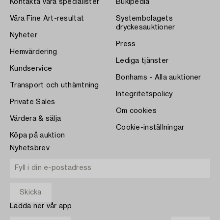
Kontakta våra specialister
Bukipedia
Våra Fine Art-resultat
Systembolagets
dryckesauktioner
Nyheter
Press
Hemvärdering
Lediga tjänster
Kundservice
Bonhams - Alla auktioner
Transport och uthämtning
Integritetspolicy
Private Sales
Om cookies
Värdera & sälja
Cookie-inställningar
Köpa på auktion
Nyhetsbrev
Ladda ner vår app