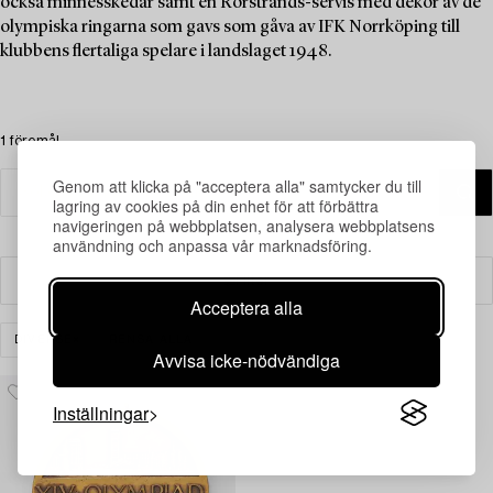
också minnesskedar samt en Rörstrands-servis med dekor av de
olympiska ringarna som gavs som gåva av IFK Norrköping till
klubbens flertaliga spelare i landslaget 1948.
1 föremål
Genom att klicka på "acceptera alla" samtycker du till
lagring av cookies på din enhet för att förbättra
navigeringen på webbplatsen, analysera webbplatsens
användning och anpassa vår marknadsföring.
Filter
Acceptera alla
DIVERSE
RENSA ALLA
Avvisa icke-nödvändiga
Inställningar