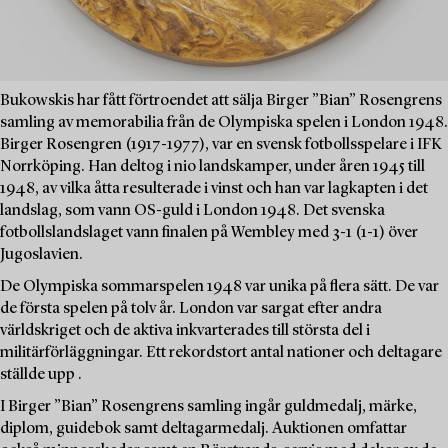
Bukowskis har fått förtroendet att sälja Birger ”Bian” Rosengrens
samling av memorabilia från de Olympiska spelen i London 1948.
Birger Rosengren (1917-1977), var en svensk fotbollsspelare i IFK
Norrköping. Han deltog i nio landskamper, under åren 1945 till
1948, av vilka åtta resulterade i vinst och han var lagkapten i det
landslag, som vann OS-guld i London 1948. Det svenska
fotbollslandslaget vann finalen på Wembley med 3-1 (1-1) över
Jugoslavien.
De Olympiska sommarspelen 1948 var unika på flera sätt. De var
de första spelen på tolv år. London var sargat efter andra
världskriget och de aktiva inkvarterades till största del i
militärförläggningar. Ett rekordstort antal nationer och deltagare
ställde upp .
I Birger ”Bian” Rosengrens samling ingår guldmedalj, märke,
diplom, guidebok samt deltagarmedalj. Auktionen omfattar