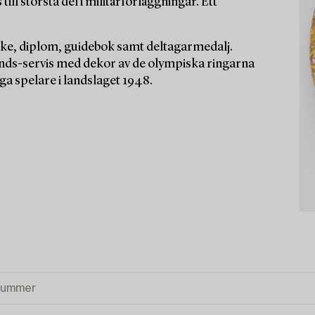
ill största del i militärförläggningar. Ett
rke, diplom, guidebok samt deltagarmedalj.
ds-servis med dekor av de olympiska ringarna
ga spelare i landslaget 1948.