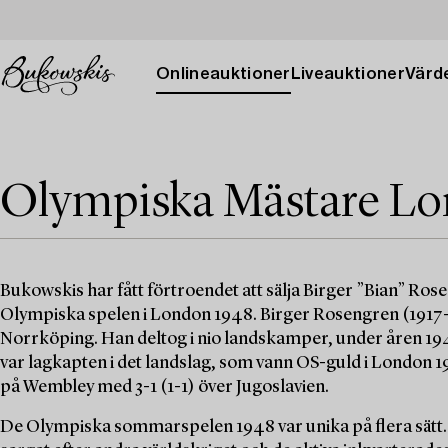
Onlineauktioner
Liveauktioner
Värde
Olympiska Mästare Lo
Bukowskis har fått förtroendet att sälja Birger ”Bian” Ro
Olympiska spelen i London 1948. Birger Rosengren (1917-1
Norrköping. Han deltog i nio landskamper, under åren 1945 t
var lagkapten i det landslag, som vann OS-guld i London 1
på Wembley med 3-1 (1-1) över Jugoslavien.
De Olympiska sommarspelen 1948 var unika på flera sätt. D