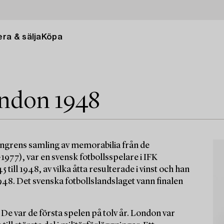
ra & sälja
Köpa
ndon 1948
sengrens samling av memorabilia från de
977), var en svensk fotbollsspelare i IFK
ill 1948, av vilka åtta resulterade i vinst och han
948. Det svenska fotbollslandslaget vann finalen
e var de första spelen på tolv år. London var