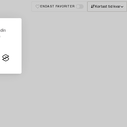
Kortast tid kvar
ENDAST FAVORITER
 din
s