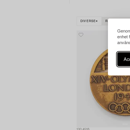
DIVERSE
RENSA ALLA
Genom 
enhet 
använd
Acc
1304518