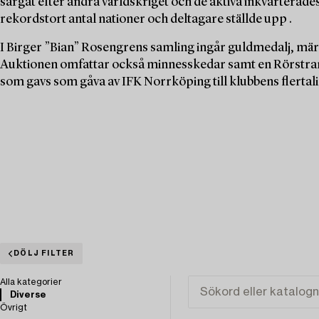
sargat efter andra världskriget och de aktiva inkvarterades t
rekordstort antal nationer och deltagare ställde upp .
I Birger ”Bian” Rosengrens samling ingår guldmedalj, mä
Auktionen omfattar också minnesskedar samt en Rörstran
som gavs som gåva av IFK Norrköping till klubbens flertali
DÖLJ FILTER
Alla kategorier
Diverse
Övrigt