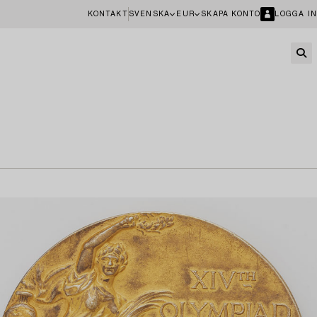
KONTAKT
SVENSKA
EUR
SKAPA KONTO
LOGGA IN