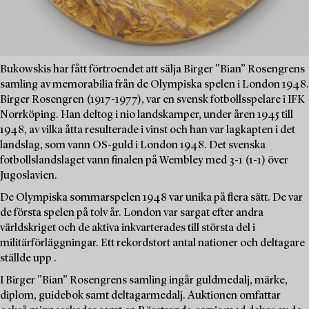
Bukowskis har fått förtroendet att sälja Birger ”Bian” Rosengrens
samling av memorabilia från de Olympiska spelen i London 1948.
Birger Rosengren (1917-1977), var en svensk fotbollsspelare i IFK
Norrköping. Han deltog i nio landskamper, under åren 1945 till
1948, av vilka åtta resulterade i vinst och han var lagkapten i det
landslag, som vann OS-guld i London 1948. Det svenska
fotbollslandslaget vann finalen på Wembley med 3-1 (1-1) över
Jugoslavien.
De Olympiska sommarspelen 1948 var unika på flera sätt. De var
de första spelen på tolv år. London var sargat efter andra
världskriget och de aktiva inkvarterades till största del i
militärförläggningar. Ett rekordstort antal nationer och deltagare
ställde upp .
I Birger ”Bian” Rosengrens samling ingår guldmedalj, märke,
diplom, guidebok samt deltagarmedalj. Auktionen omfattar