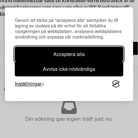
också minnesskedar samt en Rörstrands-servis med dekor av de
olympiska ringarna som gavs som gåva av IFK Norrköping till
klubbens flertaliga spelare i landslaget 1948.
Genom att klicka på "acceptera alla" samtycker du till
lagring av cookies på din enhet för att förbättra
navigeringen på webbplatsen, analysera webbplatsens
användning och anpassa vår marknadsföring.
Acceptera alla
Avvisa icke-nödvändiga
Filter
Inställningar
DIVERSE
ÖVRIGT
RENSA ALLA
Din sökning gav ingen träff just nu.