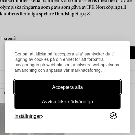
också minnesskedar samt en Rörstrands-servis med dekor av de
olympiska ringarna som gavs som gåva av IFK Norrköping till
klubbens flertaliga spelare i landslaget 1948.
1 föremål
Genom att klicka på "acceptera alla" samtycker du till
lagring av cookies på din enhet för att förbättra
navigeringen på webbplatsen, analysera webbplatsens
användning och anpassa vår marknadsföring.
Filter
Acceptera alla
DESIGN
ÖVRIGT
RENSA ALLA
Avvisa icke-nödvändiga
Inställningar