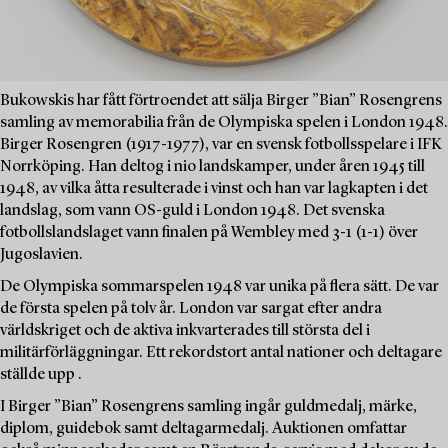
Bukowskis har fått förtroendet att sälja Birger ”Bian” Rosengrens
samling av memorabilia från de Olympiska spelen i London 1948.
Birger Rosengren (1917-1977), var en svensk fotbollsspelare i IFK
Norrköping. Han deltog i nio landskamper, under åren 1945 till
1948, av vilka åtta resulterade i vinst och han var lagkapten i det
landslag, som vann OS-guld i London 1948. Det svenska
fotbollslandslaget vann finalen på Wembley med 3-1 (1-1) över
Jugoslavien.
De Olympiska sommarspelen 1948 var unika på flera sätt. De var
de första spelen på tolv år. London var sargat efter andra
världskriget och de aktiva inkvarterades till största del i
militärförläggningar. Ett rekordstort antal nationer och deltagare
ställde upp .
I Birger ”Bian” Rosengrens samling ingår guldmedalj, märke,
diplom, guidebok samt deltagarmedalj. Auktionen omfattar