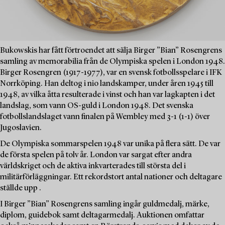
Bukowskis har fått förtroendet att sälja Birger ”Bian” Rosengrens
samling av memorabilia från de Olympiska spelen i London 1948.
Birger Rosengren (1917-1977), var en svensk fotbollsspelare i IFK
Norrköping. Han deltog i nio landskamper, under åren 1945 till
1948, av vilka åtta resulterade i vinst och han var lagkapten i det
landslag, som vann OS-guld i London 1948. Det svenska
fotbollslandslaget vann finalen på Wembley med 3-1 (1-1) över
Jugoslavien.
De Olympiska sommarspelen 1948 var unika på flera sätt. De var
de första spelen på tolv år. London var sargat efter andra
världskriget och de aktiva inkvarterades till största del i
militärförläggningar. Ett rekordstort antal nationer och deltagare
ställde upp .
I Birger ”Bian” Rosengrens samling ingår guldmedalj, märke,
diplom, guidebok samt deltagarmedalj. Auktionen omfattar