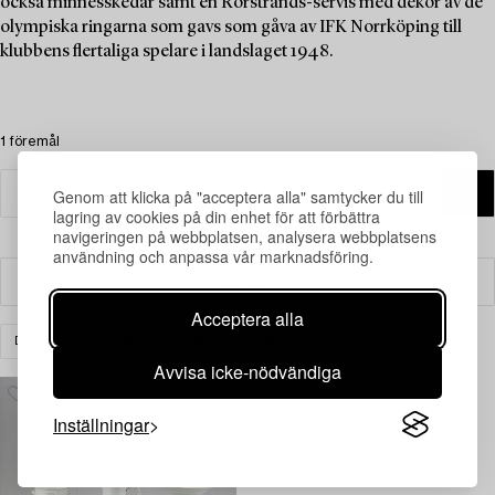
också minnesskedar samt en Rörstrands-servis med dekor av de
olympiska ringarna som gavs som gåva av IFK Norrköping till
klubbens flertaliga spelare i landslaget 1948.
1 föremål
Genom att klicka på "acceptera alla" samtycker du till
lagring av cookies på din enhet för att förbättra
navigeringen på webbplatsen, analysera webbplatsens
användning och anpassa vår marknadsföring.
Filter
Acceptera alla
DESIGN
ÖVRIGT
RENSA ALLA
Avvisa icke-nödvändiga
Inställningar