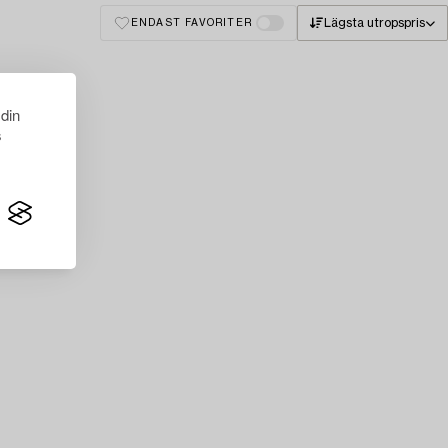
Lägsta utropspris
ENDAST FAVORITER
 din
s