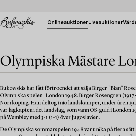
Onlineauktioner
Liveauktioner
Värde
Olympiska Mästare Lo
Bukowskis har fått förtroendet att sälja Birger ”Bian” Ro
Olympiska spelen i London 1948. Birger Rosengren (1917-1
Norrköping. Han deltog i nio landskamper, under åren 1945 t
var lagkapten i det landslag, som vann OS-guld i London 1
på Wembley med 3-1 (1-1) över Jugoslavien.
De Olympiska sommarspelen 1948 var unika på flera sätt. D