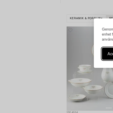
KERAMIK & PORSLIN
R
Genom 
enhet 
använd
Acc
1304514