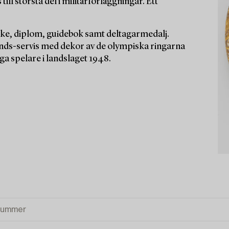
ill största del i militärförläggningar. Ett
rke, diplom, guidebok samt deltagarmedalj.
ds-servis med dekor av de olympiska ringarna
ga spelare i landslaget 1948.