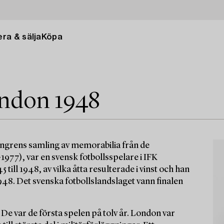
ra & sälja
Köpa
ndon 1948
sengrens samling av memorabilia från de
977), var en svensk fotbollsspelare i IFK
ill 1948, av vilka åtta resulterade i vinst och han
948. Det svenska fotbollslandslaget vann finalen
e var de första spelen på tolv år. London var