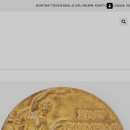
KONTAKT
SVENSKA
EUR
SKAPA KONTO
LOGGA IN