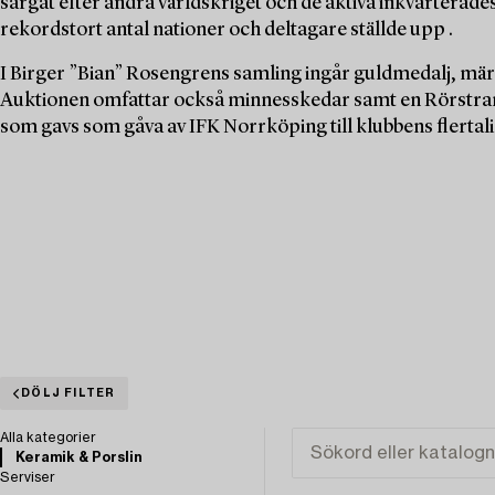
sargat efter andra världskriget och de aktiva inkvarterades t
rekordstort antal nationer och deltagare ställde upp .
I Birger ”Bian” Rosengrens samling ingår guldmedalj, mä
Auktionen omfattar också minnesskedar samt en Rörstran
som gavs som gåva av IFK Norrköping till klubbens flertali
DÖLJ FILTER
Alla kategorier
Keramik & Porslin
Serviser