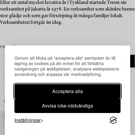
Efter ett antal mycket kreativa år i Tyskland startade Torun sin
verksamhet på Jakarta år 1978. En verksamhet som skänkte henne
stor glädje och som gav försörjning åt många familjer lokalt.
Verksamheten fortgår än idag.
1 föremål
Genom att klicka på "acceptera alla" samtycker du till
lagring av cookies på din enhet för att förbättra
navigeringen på webbplatsen, analysera webbplatsens
användning och anpassa vår marknadsföring.
Filter
Acceptera alla
KONST
RENSA ALLA
Avvisa icke-nödvändiga
Inställningar