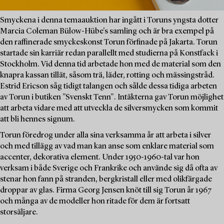
Smyckena i denna temaauktion har ingått i Toruns yngsta dotter
Marcia Coleman Bülow-Hübe's samling och är bra exempel på
den raffinerade smyckeskonst Torun förfinade på Jakarta. Torun
startade sin karriär redan parallellt med studierna på Konstfack i
Stockholm. Vid denna tid arbetade hon med de material som den
knapra kassan tillät, såsom trä, läder, rotting och mässingstråd.
Estrid Ericson såg tidigt talangen och sålde dessa tidiga arbeten
av Torun i butiken "Svenskt Tenn". Intäkterna gav Torun möjlighet
att arbeta vidare med att utveckla de silversmycken som kommit
att bli hennes signum.
Torun föredrog under alla sina verksamma år att arbeta i silver
och med tillägg av vad man kan anse som enklare material som
accenter, dekorativa element. Under 1950-1960-tal var hon
verksam i både Sverige och Frankrike och använde sig då ofta av
stenar hon fann på stranden, bergkristall eller med olikfärgade
droppar av glas. Firma Georg Jensen knöt till sig Torun år 1967
och många av de modeller hon ritade för dem är fortsatt
storsäljare.