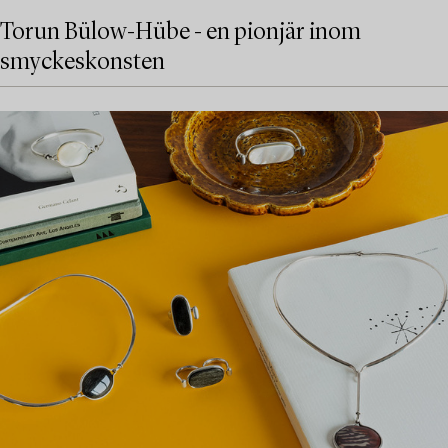
Torun Bülow-Hübe - en pionjär inom
smyckeskonsten