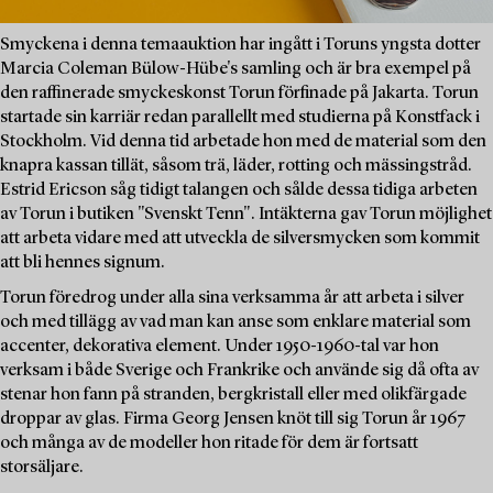
Smyckena i denna temaauktion har ingått i Toruns yngsta dotter
Marcia Coleman Bülow-Hübe's samling och är bra exempel på
den raffinerade smyckeskonst Torun förfinade på Jakarta. Torun
startade sin karriär redan parallellt med studierna på Konstfack i
Stockholm. Vid denna tid arbetade hon med de material som den
knapra kassan tillät, såsom trä, läder, rotting och mässingstråd.
Estrid Ericson såg tidigt talangen och sålde dessa tidiga arbeten
av Torun i butiken "Svenskt Tenn". Intäkterna gav Torun möjlighet
att arbeta vidare med att utveckla de silversmycken som kommit
att bli hennes signum.
Torun föredrog under alla sina verksamma år att arbeta i silver
och med tillägg av vad man kan anse som enklare material som
accenter, dekorativa element. Under 1950-1960-tal var hon
verksam i både Sverige och Frankrike och använde sig då ofta av
stenar hon fann på stranden, bergkristall eller med olikfärgade
droppar av glas. Firma Georg Jensen knöt till sig Torun år 1967
och många av de modeller hon ritade för dem är fortsatt
storsäljare.