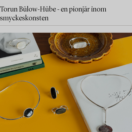
Torun Bülow-Hübe - en pionjär inom
smyckeskonsten