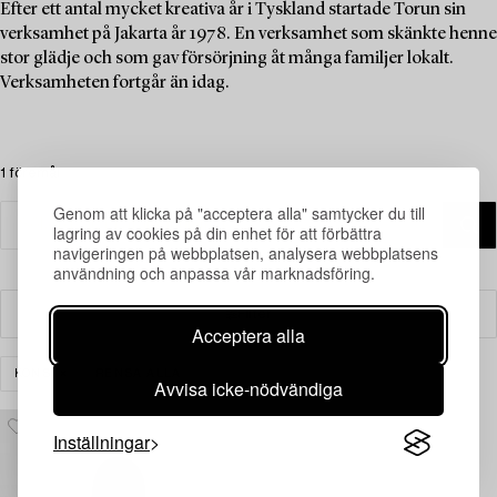
Efter ett antal mycket kreativa år i Tyskland startade Torun sin
verksamhet på Jakarta år 1978. En verksamhet som skänkte henne
stor glädje och som gav försörjning åt många familjer lokalt.
Verksamheten fortgår än idag.
1 föremål
Genom att klicka på "acceptera alla" samtycker du till
lagring av cookies på din enhet för att förbättra
navigeringen på webbplatsen, analysera webbplatsens
användning och anpassa vår marknadsföring.
Filter
Acceptera alla
KONST
RENSA ALLA
Avvisa icke-nödvändiga
Inställningar