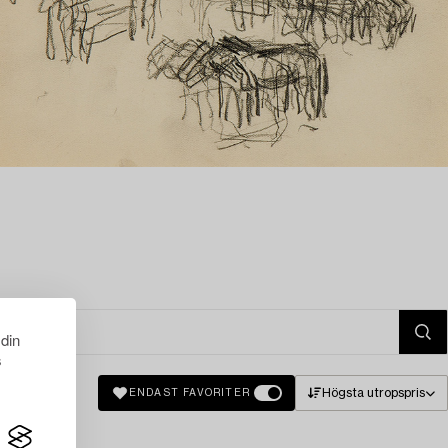
 din
s
Högsta utropspris
ENDAST FAVORITER