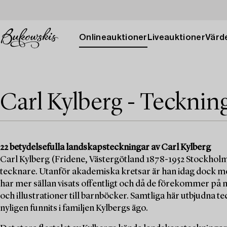
Onlineauktioner
Liveauktioner
Värde
Carl Kylberg - Tecknin
22 betydelsefulla landskapsteckningar av Carl Kylberg
Carl Kylberg (Fridene, Västergötland 1878-1952 Stockholm)
tecknare. Utanför akademiska kretsar är han idag dock me
har mer sällan visats offentligt och då de förekommer på m
och illustrationer till barnböcker. Samtliga här utbjudna te
nyligen funnits i familjen Kylbergs ägo.