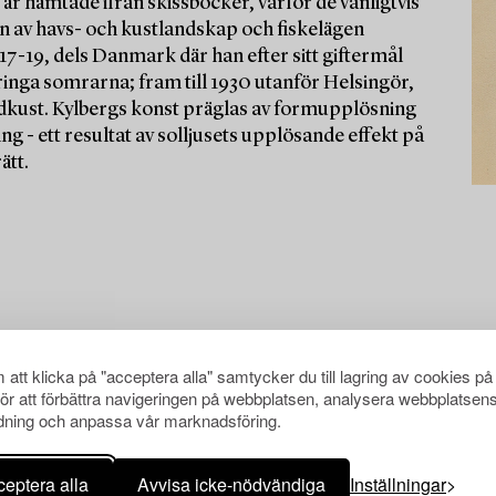
är hämtade ifrån skissböcker, varför de vanligtvis
en av havs- och kustlandskap och fiskelägen
7-19, dels Danmark där han efter sitt giftermål
ringa somrarna; fram till 1930 utanför Helsingör,
ordkust. Kylbergs konst präglas av formupplösning
- ett resultat av solljusets upplösande effekt på
ätt.
att klicka på "acceptera alla" samtycker du till lagring av cookies på
för att förbättra navigeringen på webbplatsen, analysera webbplatsen
ning och anpassa vår marknadsföring.
eptera alla
Avvisa icke-nödvändiga
Inställningar