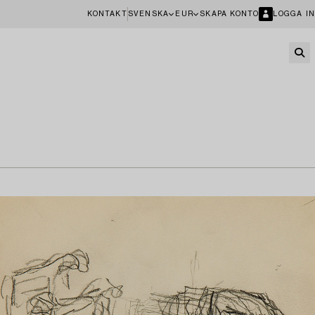
KONTAKT
SVENSKA
EUR
SKAPA KONTO
LOGGA IN