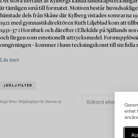
Det stora flertalet av Kylbergs kända landskapsteckningar 
är tämligen små till formatet. Motiven består huvudsaklig
hämtade dels från Skåne där Kylberg vistades somrarna 191
1921 med gymnastikdirektören Ruth Liljeblad kom att tillb
1931-37 i Hornbæk och därefter i Ellekilde på Själlands n
och färgen som emotionellt uttrycksmedel. Formupplösning 
omgivningen - kommer i hans teckningskonst till sin fulla r
Läs mer
DÖLJ FILTER
Inga filter tillgängliga för denna vy
Genom 
enhet 
använd
Acc