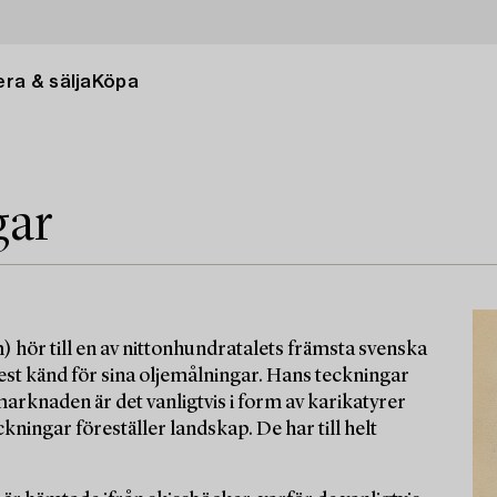
ra & sälja
Köpa
gar
 hör till en av nittonhundratalets främsta svenska
st känd för sina oljemålningar. Hans teckningar
arknaden är det vanligtvis i form av karikatyrer
ckningar föreställer landskap. De har till helt