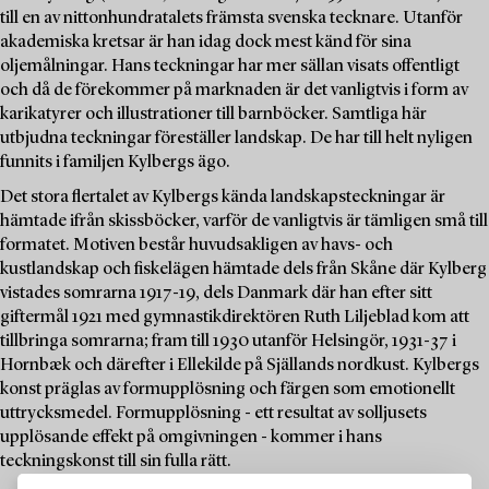
till en av nittonhundratalets främsta svenska tecknare. Utanför
akademiska kretsar är han idag dock mest känd för sina
oljemålningar. Hans teckningar har mer sällan visats offentligt
och då de förekommer på marknaden är det vanligtvis i form av
karikatyrer och illustrationer till barnböcker. Samtliga här
utbjudna teckningar föreställer landskap. De har till helt nyligen
funnits i familjen Kylbergs ägo.
Det stora flertalet av Kylbergs kända landskapsteckningar är
hämtade ifrån skissböcker, varför de vanligtvis är tämligen små till
formatet. Motiven består huvudsakligen av havs- och
kustlandskap och fiskelägen hämtade dels från Skåne där Kylberg
vistades somrarna 1917-19, dels Danmark där han efter sitt
giftermål 1921 med gymnastikdirektören Ruth Liljeblad kom att
tillbringa somrarna; fram till 1930 utanför Helsingör, 1931-37 i
Hornbæk och därefter i Ellekilde på Själlands nordkust. Kylbergs
konst präglas av formupplösning och färgen som emotionellt
uttrycksmedel. Formupplösning - ett resultat av solljusets
upplösande effekt på omgivningen - kommer i hans
teckningskonst till sin fulla rätt.