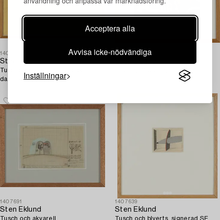
användning och anpassa vår marknadsföring.
Acceptera alla
Avvisa icke-nödvändiga
1407622
1407682
Sten Eklund
Sten Eklund
Tuschteckning, signerad och
Etsning, 1965, signerad 4/10.
Inställningar
daterad dec 1967.
1407691
1407639
Sten Eklund
Sten Eklund
Tusch och akvarell.
Tusch och blyerts, signerad SE