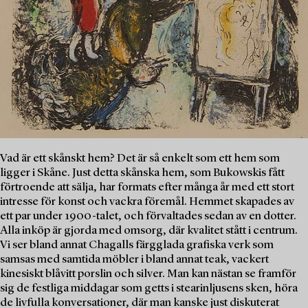
Vad är ett skånskt hem? Det är så enkelt som ett hem som
ligger i Skåne. Just detta skånska hem, som Bukowskis fått
förtroende att sälja, har formats efter många år med ett stort
intresse för konst och vackra föremål. Hemmet skapades av
ett par under 1900-talet, och förvaltades sedan av en dotter.
Alla inköp är gjorda med omsorg, där kvalitet stått i centrum.
Vi ser bland annat Chagalls färgglada grafiska verk som
samsas med samtida möbler i bland annat teak, vackert
kinesiskt blåvitt porslin och silver. Man kan nästan se framför
sig de festliga middagar som getts i stearinljusens sken, höra
de livfulla konversationer, där man kanske just diskuterat