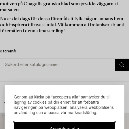
motiven på Chagalls grafiska blad som prydde väggarna i
matsalen.
Nu är det dags för dessa föremål att fylla någon annans hem
och inspirera till nya samtal. Välkommen att botanisera bland
föremålen i denna fina samling!
3 föremål
Filter
Genom att klicka på "acceptera alla" samtycker du till
lagring av cookies på din enhet för att förbättra
MÖBLER
SPEGLAR
RENSA ALLA
navigeringen på webbplatsen, analysera webbplatsens
användning och anpassa vår marknadsföring.
Acceptera alla