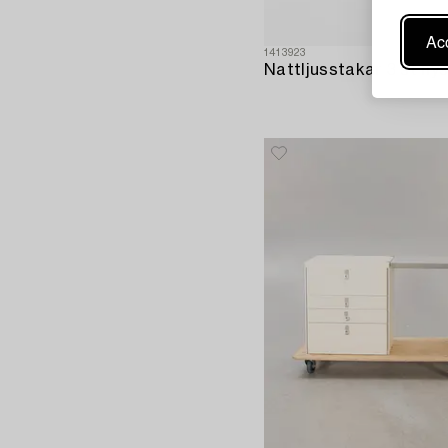
Acc
1413923