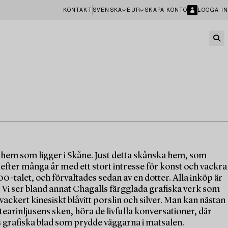
KONTAKT
SVENSKA
EUR
SKAPA KONTO
LOGGA IN
t hem som ligger i Skåne. Just detta skånska hem, som
 efter många år med ett stort intresse för konst och vackra
-talet, och förvaltades sedan av en dotter. Alla inköp är
. Vi ser bland annat Chagalls färgglada grafiska verk som
ackert kinesiskt blåvitt porslin och silver. Man kan nästan
tearinljusens sken, höra de livfulla konversationer, där
 grafiska blad som prydde väggarna i matsalen.