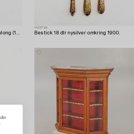
1413794
Såssnipa samt saltkar Kina Qianlong (1736-95) porslin.
Bestick 18 dlr nysilver omkring 1900.
 din
s