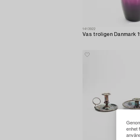
1413922
Genom 
enhet 
använd