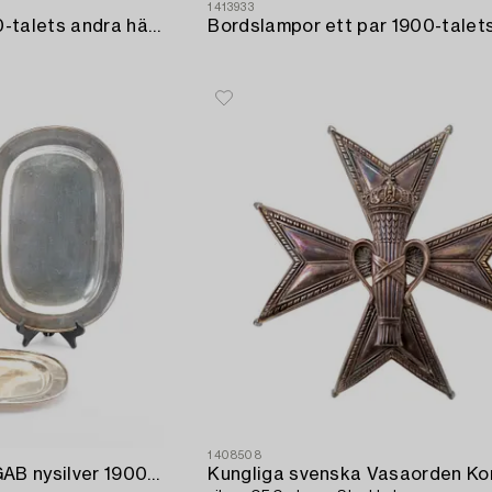
1413933
Spegel senempire 1800-talets andra hälft.
1408508
Uppläggningsfat 3 st GAB nysilver 1900-talets första hälft.