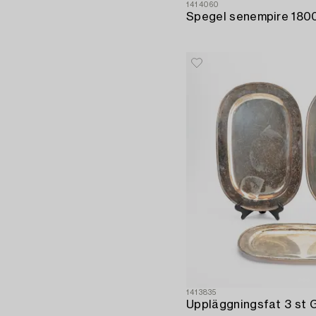
1414060
1413835