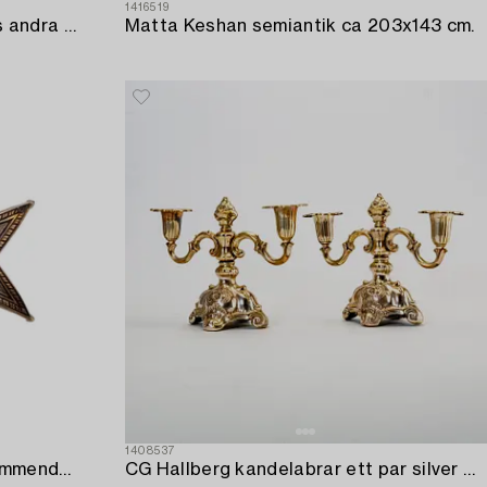
1416519
Bordslampor ett par 1900-talets andra hälft.
Matta Keshan semiantik ca 203x143 cm.
1408537
Kungliga svenska Vasaorden Kommendörskraschan,
CG Hallberg kandelabrar ett par silver Stockholm 1939.