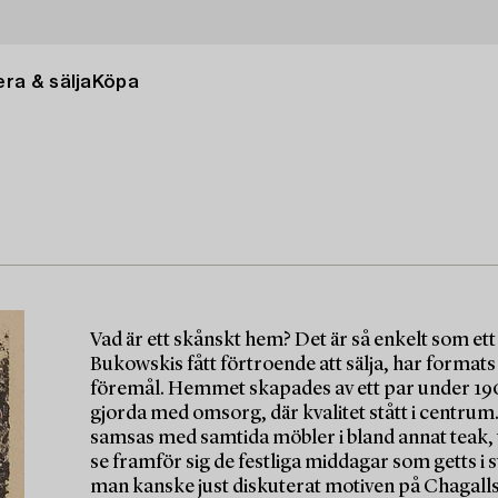
ra & sälja
Köpa
Vad är ett skånskt hem? Det är så enkelt som et
Bukowskis fått förtroende att sälja, har formats
föremål. Hemmet skapades av ett par under 1900
gjorda med omsorg, där kvalitet stått i centrum
samsas med samtida möbler i bland annat teak, v
se framför sig de festliga middagar som getts i s
man kanske just diskuterat motiven på Chagalls