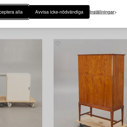
eptera alla
Avvisa icke-nödvändiga
Inställningar
1408569
Nattljusstakar 3 st nysilver 1900-talets första hälft.
Olle Alberius
Skulptur signerad.