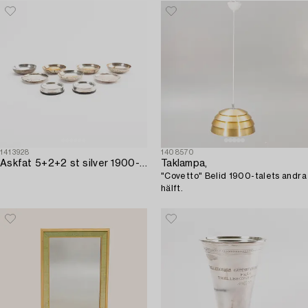
1413928
1408570
Askfat 5+2+2 st silver 1900-talets mitt.
Taklampa,
"Covetto" Belid 1900-talets andra
hälft.