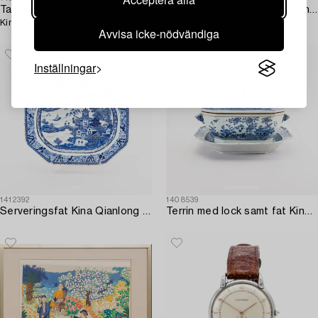
Tallrikar 12 st,
Fåtöljer 4 st 1900-talets senare del.
Kina omkring 1800 porslin.
Avvisa icke-nödvändiga
Inställningar
1412392
1408539
Serveringsfat Kina Qianlong (1736-95) porslin.
Terrin med lock samt fat Kina Qianlong (1736-95) porslin.