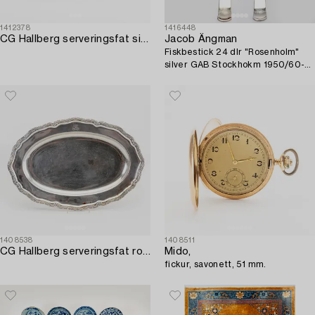
1412378
1416448
CG Hallberg serveringsfat silver Stockhom 1940.
Jacob Ängman
Fiskbestick 24 dlr "Rosenholm"
silver GAB Stockhokm 1950/60-
tal.
1408538
1408511
CG Hallberg serveringsfat rokokostil silver Stockholm 1916.
Mido,
fickur, savonett, 51 mm.