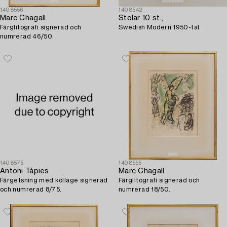
1408556
1408542
Marc Chagall
Stolar 10 st.,
Färglitografi signerad och
Swedish Modern 1950-tal.
numrerad 46/50.
1408575
1408555
Antoni Tàpies
Marc Chagall
Färgetsning med kollage signerad
Färglitografi signerad och
och numrerad 8/75.
numrerad 18/50.