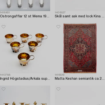
1416451
1408527
Ostrongafflar 12 st Mema 1900-talets mitt nysilver.
Skål samt ask med lock Kina 1800-tal cloisonné-arbete.
1413788
1416519
Ingrid Högstadius/Arkala supkoppar 6 st Boliden-silver Stockholm 1978.
Matta Keshan semiantik ca 203x143 cm.