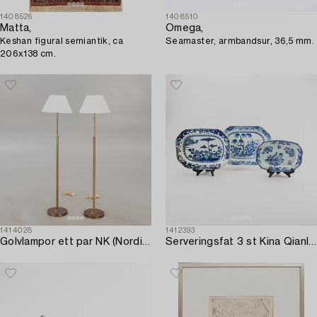
1408526
1408510
Matta,
Omega,
Keshan figural semiantik, ca
Seamaster, armbandsur, 36,5 mm.
206x138 cm.
1414028
1412393
Golvlampor ett par NK (Nordiska kompaniet) 1900-talets andra hälft.
Serveringsfat 3 st Kina Qianlong (1736-95) porslin.