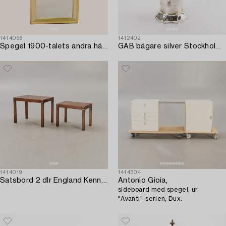
1414056
1412402
Spegel 1900-talets andra hälft.
GAB bägare silver Stockholm 1953.
1414019
1414304
Satsbord 2 dlr England Kennedy ltd 1900-talets mitt.
Antonio Gioia,
sideboard med spegel, ur
"Avanti"-serien, Dux.