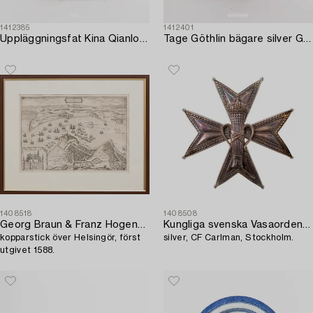
1412385
1412401
Uppläggningsfat Kina Qianlong (1736-95) porslin.
Tage Göthlin bägare silver Göteborg 1949.
1408518
1408508
Georg Braun & Franz Hogenberg,
Kungliga svenska Vasaorden Kommendörskraschan,
kopparstick över Helsingör, först
silver, CF Carlman, Stockholm.
utgivet 1588.