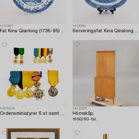
1412387
1412390
Fat Kina Qianlong (1736-95) porslin.
Serveringsfat Kina Qinalong (1736-95) porslin.
1408506
1408528
Ordensminiatyrer 6 st samt medaljer 5 st.
Hörnskåp,
1950/60-tal.