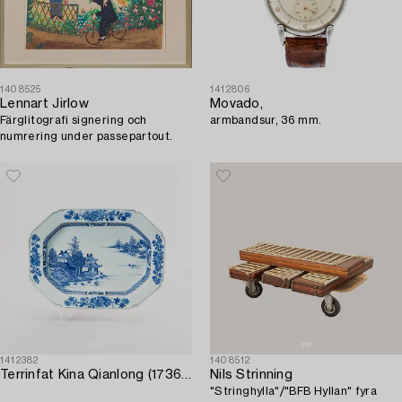
1408525
1412806
Lennart Jirlow
Movado,
Färglitografi signering och
armbandsur, 36 mm.
numrering under passepartout.
1412382
1408512
Terrinfat Kina Qianlong (1736-95) porslin.
Nils Strinning
"Stringhylla"/"BFB Hyllan" fyra