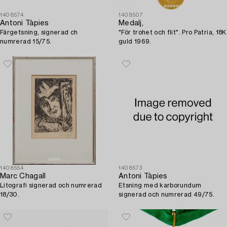
1408574
1408507
Antoni Tàpies
Medalj,
Färgetsning, signerad ch
"För trohet och flit". Pro Patria, 18K
numrerad 15/75.
guld 1969.
1408554
1408573
Marc Chagall
Antoni Tàpies
Litografi signerad och numrerad
Etsning med karborundum
18/30.
signerad och numrerad 49/75.