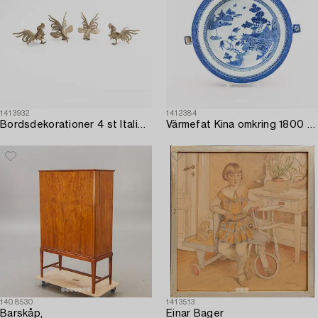
1413932
1412384
Bordsdekorationer 4 st Italien 1900-talets första hälft vitmetall.
Värmefat Kina omkring 1800 porslin.
1408530
1413513
Barskåp,
Einar Bager