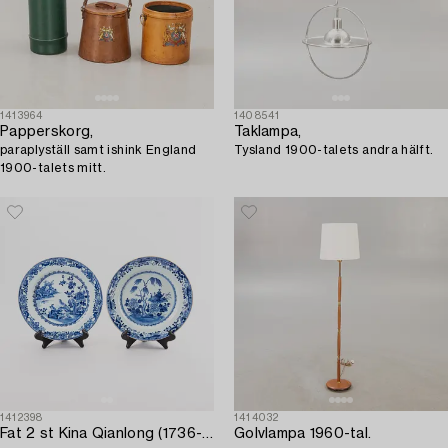
1413964
1408541
Papperskorg,
Taklampa,
paraplyställ samt ishink England
Tysland 1900-talets andra hälft.
1900-talets mitt.
1412398
1414032
Fat 2 st Kina Qianlong (1736-95) porslin.
Golvlampa 1960-tal.