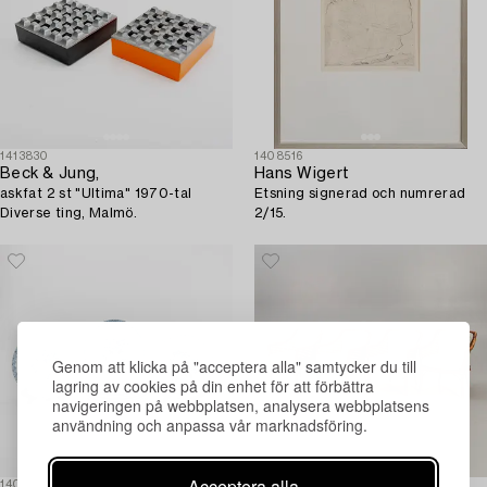
1413830
1408516
Beck & Jung,
Hans Wigert
askfat 2 st "Ultima" 1970-tal
Etsning signerad och numrerad
Diverse ting, Malmö.
2/15.
Genom att klicka på "acceptera alla" samtycker du till
lagring av cookies på din enhet för att förbättra
navigeringen på webbplatsen, analysera webbplatsens
användning och anpassa vår marknadsföring.
Acceptera alla
1408523
1408534