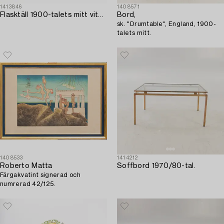
1413846
1408571
Flasktäll 1900-talets mitt vitmetall.
Bord,
sk. "Drumtable", England, 1900-
talets mitt.
1408533
1414212
Roberto Matta
Soffbord 1970/80-tal.
Färgakvatint signerad och
numrerad 42/125.