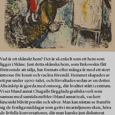
Vad är ett skånskt hem? Det är så enkelt som ett hem som
ligger i Skåne. Just detta skånska hem, som Bukowskis fått
förtroende att sälja, har formats efter många år med ett stort
intresse för konst och vackra föremål. Hemmet skapades av
ett par under 1900-talet, och förvaltades sedan av en dotter.
Alla inköp är gjorda med omsorg, där kvalitet stått i centrum.
Vi ser bland annat Chagalls färgglada grafiska verk som
samsas med samtida möbler i bland annat teak, vackert
kinesiskt blåvitt porslin och silver. Man kan nästan se framför
sig de festliga middagar som getts i stearinljusens sken, höra
de livfulla konversationer, där man kanske just diskuterat