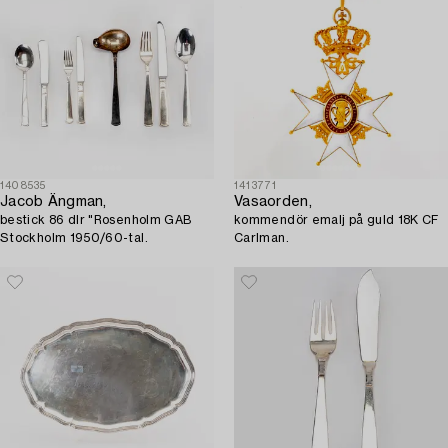
1408535
1413771
Jacob Ängman,
Vasaorden,
bestick 86 dlr "Rosenholm GAB
kommendör emalj på guld 18K CF
Stockholm 1950/60-tal.
Carlman.