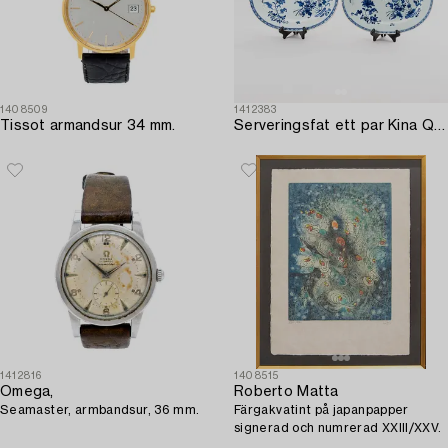
1408509
1412383
Tissot armandsur 34 mm.
Serveringsfat ett par Kina Qianlong (1736-95) porslin.
1412816
1408515
Omega,
Roberto Matta
Seamaster, armbandsur, 36 mm.
Färgakvatint på japanpapper
signerad och numrerad XXIII/XXV.