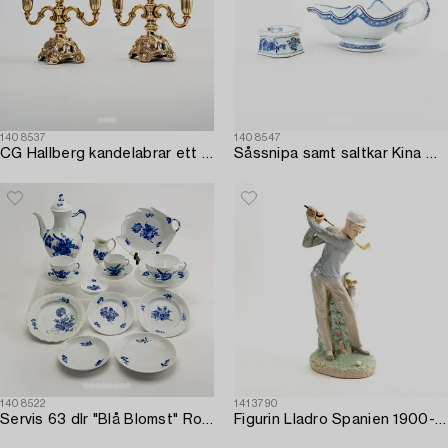
1408537
1408547
CG Hallberg kandelabrar ett par silver Stockholm 1939.
Såssnipa samt saltkar Kina Qianlong (1736-95) porslin.
1408522
1413790
Servis 63 dlr "Blå Blomst" Royal Copenhagen porslin.
Figurin Lladro Spanien 1900-talets andra hälft porslin.