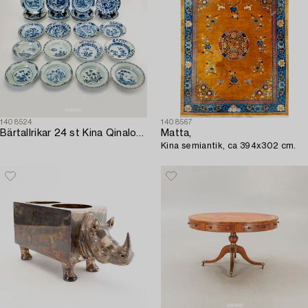
1408524
1408567
Bärtallrikar 24 st Kina Qinalong (1736-95) porslin.
Matta,
Kina semiantik, ca 394x302 cm.