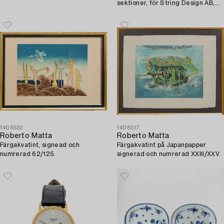
sektioner, för String Design AB,
1900-talets mitt.
1408532
1408517
Roberto Matta
Roberto Matta
Färgakvatint, signead och
Färgakvatint på Japanpapper
numrerad 62/125.
signerad och numrerad XXIII/XXV.