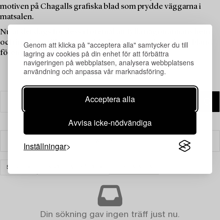
motiven på Chagalls grafiska blad som prydde väggarna i
matsalen.
Nu är det dags för dessa föremål att fylla någon annans hem
och inspirera till nya samtal. Välkommen att botanisera bland
Genom att klicka på "acceptera alla" samtycker du till
lagring av cookies på din enhet för att förbättra
föremålen i denna fina samling!
navigeringen på webbplatsen, analysera webbplatsens
användning och anpassa vår marknadsföring.
Acceptera alla
Avvisa icke-nödvändiga
Filter
Inställningar
SILVER
BÄGARE & SKÅLAR
RENSA ALLA
Din sökning gav ingen träff just nu.