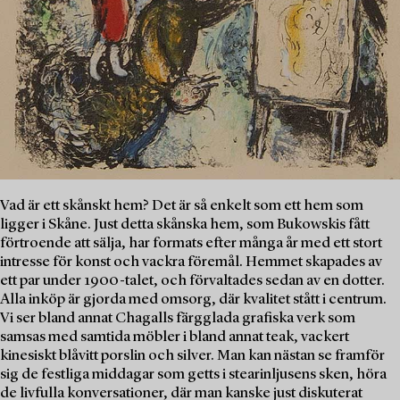
Vad är ett skånskt hem? Det är så enkelt som ett hem som
ligger i Skåne. Just detta skånska hem, som Bukowskis fått
förtroende att sälja, har formats efter många år med ett stort
intresse för konst och vackra föremål. Hemmet skapades av
ett par under 1900-talet, och förvaltades sedan av en dotter.
Alla inköp är gjorda med omsorg, där kvalitet stått i centrum.
Vi ser bland annat Chagalls färgglada grafiska verk som
samsas med samtida möbler i bland annat teak, vackert
kinesiskt blåvitt porslin och silver. Man kan nästan se framför
sig de festliga middagar som getts i stearinljusens sken, höra
de livfulla konversationer, där man kanske just diskuterat