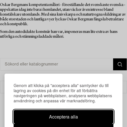
Oskar Bergmans kompetenta måleri - föreställande det svenskaste svenska -
uppskattas idag inte bara i hemlandet, utan väcker även intresse bland
konstälskare utomlands. Med sina knivskarpa och naturtrogna skildringar av
både storstaden och lantliga vyer lyckas Oskar Bergman fängsla betraktare
och konstpublik.
Som den autodidakte konstnär han var, imponeras man lite extra av hans
utförliga och stämningsladdade måleri.
Genom att klicka på "acceptera alla" samtycker du till
Filter
lagring av cookies på din enhet för att förbättra
navigeringen på webbplatsen, analysera webbplatsens
användning och anpassa vår marknadsföring.
Acceptera alla
Din sökning gav ingen träff just nu.