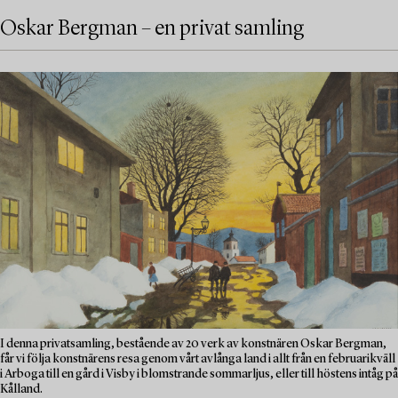
Oskar Bergman – en privat samling
I denna privatsamling, bestående av 20 verk av konstnären Oskar Bergman,
får vi följa konstnärens resa genom vårt avlånga land i allt från en februarikväll
i Arboga till en gård i Visby i blomstrande sommarljus, eller till höstens intåg på
Kålland.