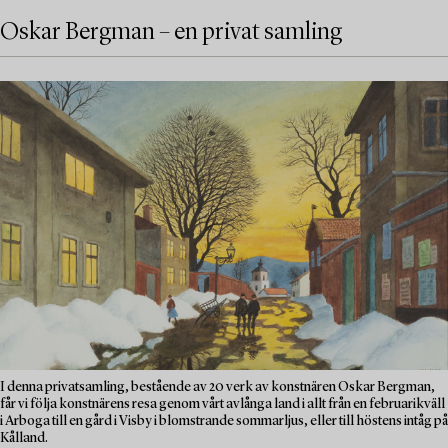
Oskar Bergman – en privat samling
I denna privatsamling, bestående av 20 verk av konstnären Oskar Bergman,
får vi följa konstnärens resa genom vårt avlånga land i allt från en februarikväll
i Arboga till en gård i Visby i blomstrande sommarljus, eller till höstens intåg på
Kålland.