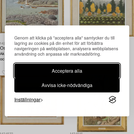
Genom att klicka på "acceptera alla" samtycker du till
lagring av cookies på din enhet för att förbättra
1424486
1424531
navigeringen på webbplatsen, analysera webbplatsens
Oskar Bergman
Oskar Bergman
användning och anpassa vår marknadsföring.
Akvarell, signerad oskar bergman
Akvarell, signerad.
och daterad Klöverön 1942-1954.
Acceptera alla
Avvisa icke-nödvändiga
Inställningar