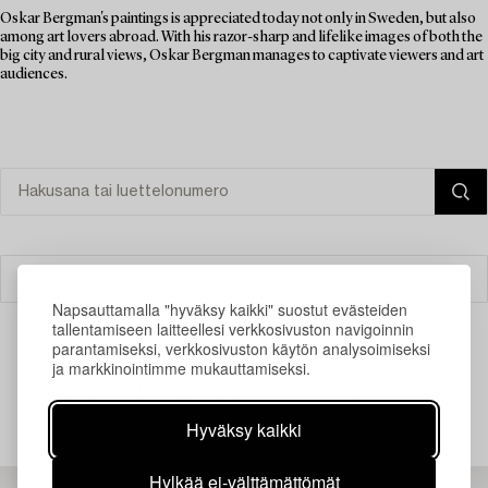
Oskar Bergman's paintings is appreciated today not only in Sweden, but also
among art lovers abroad. With his razor-sharp and lifelike images of both the
big city and rural views, Oskar Bergman manages to captivate viewers and art
audiences.
Suodatin
Napsauttamalla "hyväksy kaikki" suostut evästeiden
tallentamiseen laitteellesi verkkosivuston navigoinnin
parantamiseksi, verkkosivuston käytön analysoimiseksi
ja markkinointimme mukauttamiseksi.
Juuri nyt ei löytynyt hakuasi vastaavia kohteita.
Hyväksy kaikki
Hylkää ei-välttämättömät