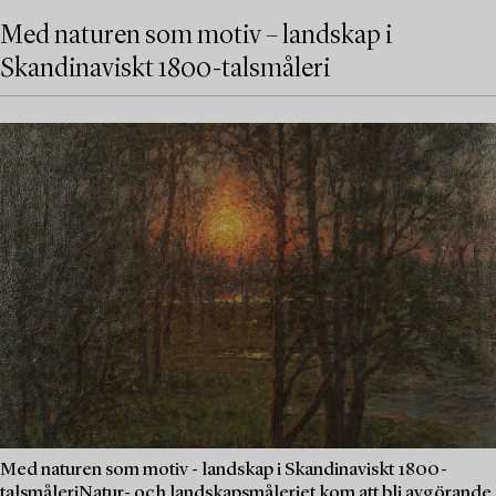
Med naturen som motiv – landskap i
Skandinaviskt 1800-talsmåleri
Med naturen som motiv - landskap i Skandinaviskt 1800-
talsmåleriNatur- och landskapsmåleriet kom att bli avgörande