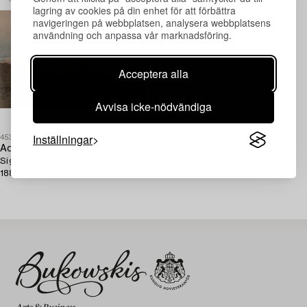
lagring av cookies på din enhet för att förbättra
navigeringen på webbplatsen, analysera webbplatsens
användning och anpassa vår marknadsföring.
Acceptera alla
Avvisa icke-nödvändiga
Inställningar
453919
Adelsteen Normann
Signerad A. Normann och daterad
1882.