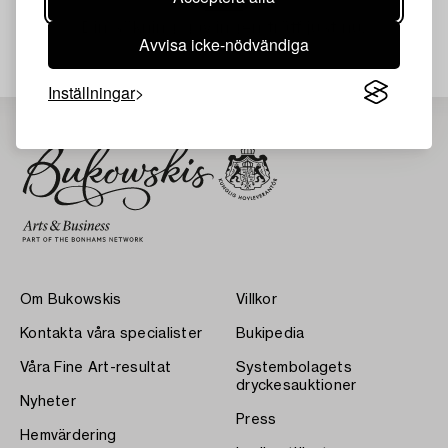
Din sökning gav ingen träff just nu.
Avvisa icke-nödvändiga
Inställningar
Om Bukowskis
Villkor
Kontakta våra specialister
Bukipedia
Våra Fine Art-resultat
Systembolagets
dryckesauktioner
Nyheter
Press
Hemvärdering