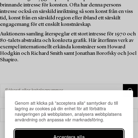
brinnande intresse för konsten. Ofta har denna persons
intresse också en särskild inriktning så som konst från en viss
tid, konst från en särskild region eller ibland ett särskilt
engagemang för ett enskilt konstnärskap.
Auktionens samling återspeglar ett stort intresse för 1970 och
80-talets abstrakta och konkreta grafik. Här återfinns verk av
exempel internationellt erkända konstnärer som Howard
Hodgkin och Richard Smith samt Jonathan Borofsky och Joel
Shapiro.
Genom att klicka på "acceptera alla" samtycker du till
lagring av cookies på din enhet för att förbättra
navigeringen på webbplatsen, analysera webbplatsens
Filter
användning och anpassa vår marknadsföring.
Acceptera alla