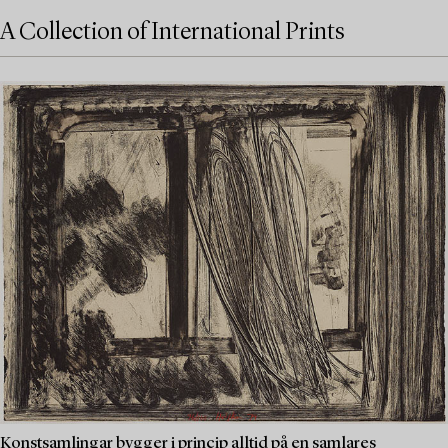
A Collection of International Prints
Konstsamlingar bygger i princip alltid på en samlares