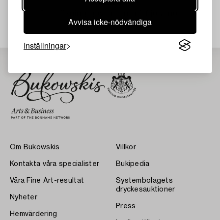
Din sökning gav ingen träff just nu.
Avvisa icke-nödvändiga
Inställningar
Om Bukowskis
Villkor
Kontakta våra specialister
Bukipedia
Våra Fine Art-resultat
Systembolagets
dryckesauktioner
Nyheter
Press
Hemvärdering