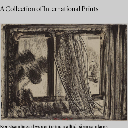
A Collection of International Prints
Konstsamlingar bygger i princip alltid på en samlares