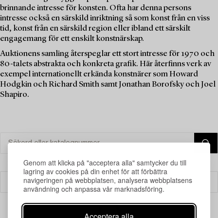
brinnande intresse för konsten. Ofta har denna persons
intresse också en särskild inriktning så som konst från en viss
tid, konst från en särskild region eller ibland ett särskilt
engagemang för ett enskilt konstnärskap.
Auktionens samling återspeglar ett stort intresse för 1970 och
80-talets abstrakta och konkreta grafik. Här återfinns verk av
exempel internationellt erkända konstnärer som Howard
Hodgkin och Richard Smith samt Jonathan Borofsky och Joel
Shapiro.
Genom att klicka på "acceptera alla" samtycker du till
lagring av cookies på din enhet för att förbättra
navigeringen på webbplatsen, analysera webbplatsens
Filter
användning och anpassa vår marknadsföring.
Acceptera alla