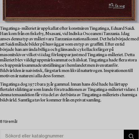
Tingatinga- måleriet är uppkallat efter konstnären Tingatinga, Eduard Saidi.
Han kom från en fiskeby, Msasani, vid Indiska Osceanen i Tanzania. Idag
anses denna typ av måleri vara Tanzanias nationalkonst. Det hela började med
att Saidi målade bilder på husväggar som en typ av graffitti. Efter en tid
började han använda billiga och glänsande cykellacksfärger på
masonitskivor vilket vi i idag förknippar just med Tingatinga-måleriet. Detta
måleriet blev väldigt uppmärksammat och älskat. Tingatinga hade flera stora
och uppmärksammade utställningar i hemlandet men även utanför.
Bildvärlden är naivistisk, färgstark men likväl naturtrogen. Inspirationen till
motiven är naturen i alla dess former.
Tingatinga dog 1972 bara 35 år gammal. Innan hans död hade ha lärt upp
flertalet släktingar som kunde föra traditionen av Tingatinga-måleriet vidare. I
denna temaauktion får vi ta del av det bästa av Tingatinga-måleriets charmiga
bildvärld. Samtliga tavlor kommer från en privat samling.
8 föremål