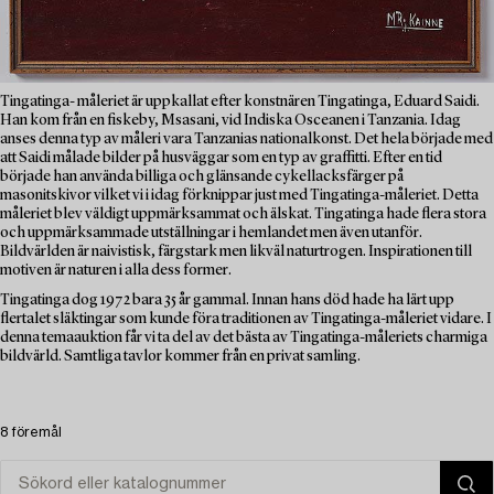
Tingatinga- måleriet är uppkallat efter konstnären Tingatinga, Eduard Saidi.
Han kom från en fiskeby, Msasani, vid Indiska Osceanen i Tanzania. Idag
anses denna typ av måleri vara Tanzanias nationalkonst. Det hela började med
att Saidi målade bilder på husväggar som en typ av graffitti. Efter en tid
började han använda billiga och glänsande cykellacksfärger på
masonitskivor vilket vi i idag förknippar just med Tingatinga-måleriet. Detta
måleriet blev väldigt uppmärksammat och älskat. Tingatinga hade flera stora
och uppmärksammade utställningar i hemlandet men även utanför.
Bildvärlden är naivistisk, färgstark men likväl naturtrogen. Inspirationen till
motiven är naturen i alla dess former.
Tingatinga dog 1972 bara 35 år gammal. Innan hans död hade ha lärt upp
flertalet släktingar som kunde föra traditionen av Tingatinga-måleriet vidare. I
denna temaauktion får vi ta del av det bästa av Tingatinga-måleriets charmiga
bildvärld. Samtliga tavlor kommer från en privat samling.
8 föremål