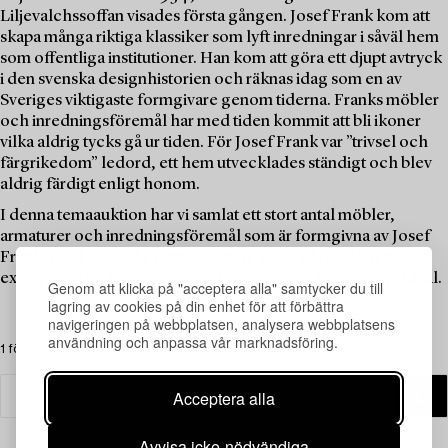
Liljevalchssoffan visades första gången. Josef Frank kom att
skapa många riktiga klassiker som lyft inredningar i såväl hem
som offentliga institutioner. Han kom att göra ett djupt avtryck
i den svenska designhistorien och räknas idag som en av
Sveriges viktigaste formgivare genom tiderna. Franks möbler
och inredningsföremål har med tiden kommit att bli ikoner
vilka aldrig tycks gå ur tiden. För Josef Frank var ”trivsel och
färgrikedom” ledord, ett hem utvecklades ständigt och blev
aldrig färdigt enligt honom.
I denna temaauktion har vi samlat ett stort antal möbler,
armaturer och inredningsföremål som är formgivna av Josef
Frank, med flera, för Firma Svenskt Tenn. Föremålen är
exempel på ett tidlöst och samtidigt modernt inredningsideal.
Genom att klicka på "acceptera alla" samtycker du till
lagring av cookies på din enhet för att förbättra
navigeringen på webbplatsen, analysera webbplatsens
användning och anpassa vår marknadsföring.
1 föremål
Acceptera alla
Avvisa icke-nödvändiga