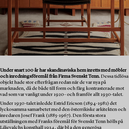
Under snart 100 år har skandinaviska hem inretts med möbler
och inredningsföremål från Firma Svenskt Tenn.
Dessa tidlösa
objekt hade stor efterfrågan redan när de var nya på
marknaden, då de både till form och färg kontrasterade mot
vad som var vanligt under 1920- och framför allt 1930-talet.
Under 1930-talet inledde Estrid Ericson (1894-1981) det
lyckosamma samarbetet med den österrikiske arkitekten och
inredaren Josef Frank (1885-1967). Den första stora
utställningen med Franks föremål för Svenskt Tenn hölls på
Liljevalchs konsthall 1934, där bl a den generösa