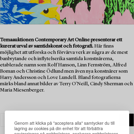
Temaauktionen Contemporary Art Online presenterar ett
kurerat urval av samtidskonst och fotografi.
Här finns
möjlighet att utforska och förvärva verk av några av de mest
banbrytande och inflytelserika samtida konstnärerna,
etablerade namn som Rolf Hanson, Linn Fernström, Alfred
Boman och Christine Ödlund men även nya konstnärer som
Harry Andersson och Love Lundell. Bland fotografierna
märks bland annat bilder av Terry O’Neill, Cindy Sherman och
Maria Miesenberger.
Genom att klicka på "acceptera alla" samtycker du till
lagring av cookies på din enhet för att förbättra
navigeringen på webbplatsen, analysera webbplatsens