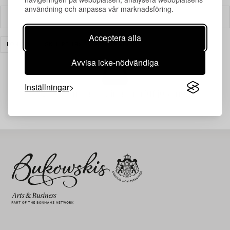
användning och anpassa vår marknadsföring.
Filter
Acceptera alla
KONST
SKULPTUR
RENSA ALLA
Avvisa icke-nödvändiga
Inställningar
Din sökning gav ingen träff just nu.