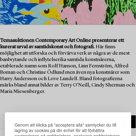
Temaauktionen Contemporary Art Online presenterar ett
kurerat urval av samtidskonst och fotografi.
Här finns
möjlighet att utforska och förvärva verk av några av de mest
banbrytande och inflytelserika samtida konstnärerna,
etablerade namn som Rolf Hanson, Linn Fernström, Alfred
Boman och Christine Ödlund men även nya konstnärer som
Harry Andersson och Love Lundell. Bland fotografierna
märks bland annat bilder av Terry O’Neill, Cindy Sherman och
Maria Miesenberger.
Genom att klicka på "acceptera alla" samtycker du till
lagring av cookies på din enhet för att förbättra
navigeringen på webbplatsen, analysera webbplatsens