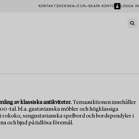
KONTAKT
SVENSKA
EUR
SKAPA KONTO
LOGGA IN
ing av klassiska antikviteter.
Temaauktionen innehåller
800-tal. bl.a. gustavianska möbler och högklassiga
 i rokoko, sengustavianska spelbord och bordspendyler i
a och bjud på tidlösa föremål.