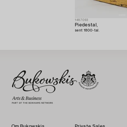
1487093
Piedestal,
sent 1800-tal.
Om Bukowskis
Private Sales