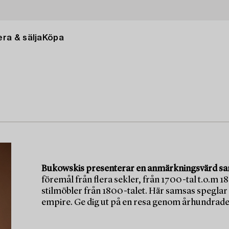
ra & sälja
Köpa
Bukowskis presenterar en anmärkningsvärd saml
föremål från flera sekler, från 1700-tal t.o.m 1
stilmöbler från 1800-talet. Här samsas speglar
empire. Ge dig ut på en resa genom århundraden