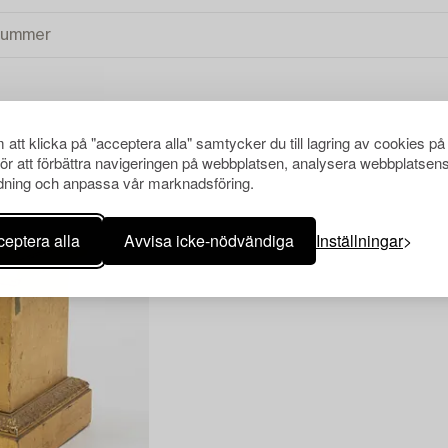
att klicka på "acceptera alla" samtycker du till lagring av cookies på
ENSA ALLA
för att förbättra navigeringen på webbplatsen, analysera webbplatsen
ning och anpassa vår marknadsföring.
eptera alla
Avvisa icke-nödvändiga
Inställningar