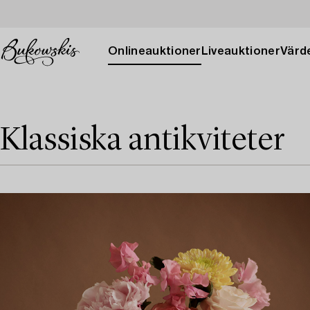
Onlineauktioner
Liveauktioner
Värde
Klassiska antikviteter