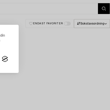
Bokstavsordning
ENDAST FAVORITER
 din
s