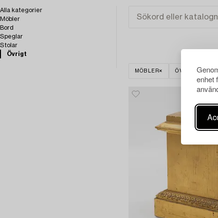
Alla kategorier
Möbler
Bord
Speglar
Stolar
Övrigt
Genom 
MÖBLER
ÖVRIGT
R
enhet 
använd
Acc