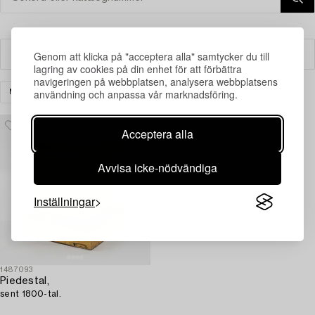
Genom att klicka på "acceptera alla" samtycker du till
Filter
lagring av cookies på din enhet för att förbättra
navigeringen på webbplatsen, analysera webbplatsens
användning och anpassa vår marknadsföring.
MÖBLER
ÖVRIGT
RENSA ALLA
Acceptera alla
Avvisa icke-nödvändiga
Inställningar
1487093
Piedestal,
sent 1800-tal.