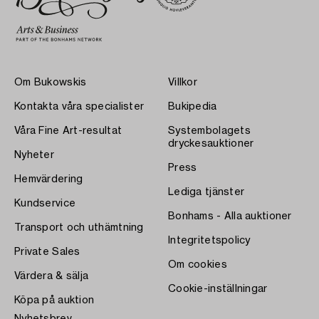
Om Bukowskis
Villkor
Kontakta våra specialister
Bukipedia
Våra Fine Art-resultat
Systembolagets
dryckesauktioner
Nyheter
Press
Hemvärdering
Lediga tjänster
Kundservice
Bonhams - Alla auktioner
Transport och uthämtning
Integritetspolicy
Private Sales
Om cookies
Värdera & sälja
Cookie-inställningar
Köpa på auktion
Nyhetsbrev