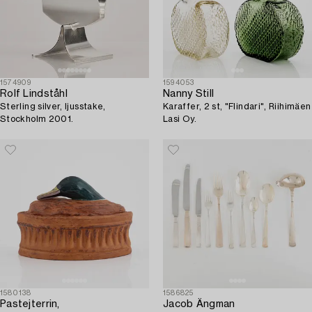
1574909
1594053
Rolf Lindståhl
Nanny Still
Sterling silver, ljusstake,
Karaffer, 2 st, "Flindari", Riihimäen
Stockholm 2001.
Lasi Oy.
1580138
1586825
Pastejterrin,
Jacob Ängman