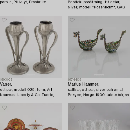
porslin, Pillivuyt, Frankrike.
Bestickuppsättning, 111 delar,
silver, modell "Rosenholm", GAB,
1593103
1574409
Vaser,
Marius Hammer,
ett par, modell 029, tenn, Art
saltkar, ett par, silver och emalj,
Nouveau, Liberty & Co, Tudric,
Bergen, Norge 1900-talets början.
England, 1900-talets början.