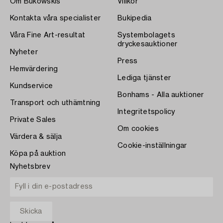
Om Bukowskis
Villkor
Kontakta våra specialister
Bukipedia
Våra Fine Art-resultat
Systembolagets
dryckesauktioner
Nyheter
Press
Hemvärdering
Lediga tjänster
Kundservice
Bonhams - Alla auktioner
Transport och uthämtning
Integritetspolicy
Private Sales
Om cookies
Värdera & sälja
Cookie-inställningar
Köpa på auktion
Nyhetsbrev