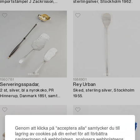
importstämpel J Zackrisson,
sterlingsilver, Stockholm 1962.
Jönköping, bl a 1934.
1560781
1586901
Serveringsspadar,
Rey Urban
2 st, silver, bl a nyrokoko, PR
Sked, sterling silver, Stockholm
Hinnerup, Danmark 1851, samt
1955.
soppslev, ostämplad.
Genom att klicka på "acceptera alla" samtycker du till
lagring av cookies på din enhet för att förbättra
navigeringen på webbplatsen, analysera webbplatsens