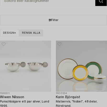
Filter
DESIGN
RENSA ALLA
1598511
1600334
Wiwen Nilsson
Karin Björquist
Punschbägare ett par silver, Lund
Matservis, "Nobel", 48 delar,
1966.
Rörstrand.