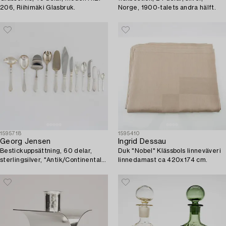
206, Riihimäki Glasbruk.
Norge, 1900-talets andra hälft.
1595718
1595410
Georg Jensen
Ingrid Dessau
Bestickuppsättning, 60 delar,
Duk "Nobel" Klässbols linneväveri
sterlingsilver, "Antik/Continental",
linnedamast ca 420x174 cm.
efter 1945.