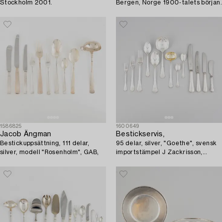
Stockholm 2001.
Bergen, Norge 1900-talets början.
1586825
1600649
Jacob Ängman
Bestickservis,
Bestickuppsättning, 111 delar,
95 delar, silver, "Goethe", svensk
silver, modell "Rosenholm", GAB,
importstämpel J Zackrisson,
Jönköping, bl a 1934.