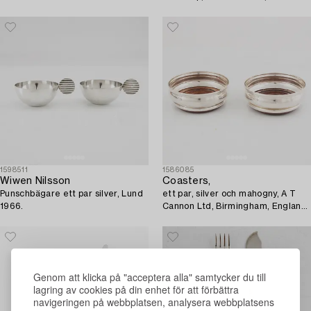
soppslev, ostämplad.
1598511
1586085
Wiwen Nilsson
Coasters,
Punschbägare ett par silver, Lund
ett par, silver och mahogny, A T
1966.
Cannon Ltd, Birmingham, England
1970.
Genom att klicka på "acceptera alla" samtycker du till
lagring av cookies på din enhet för att förbättra
navigeringen på webbplatsen, analysera webbplatsens