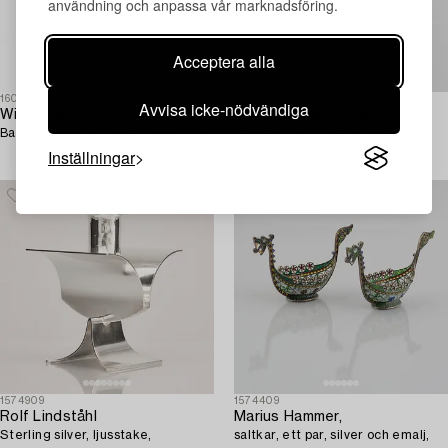
användning och anpassa vår marknadsföring.
Acceptera alla
1600428
1589166
Avvisa icke-nödvändiga
Wiwen Nilsson
Thorvald Marthinsen,
Barnbestick 4 dlr silver Lund 1959.
fiskbestick, 24 delar, silver,
Norge, 1900-talets andra hälft.
Inställningar
1574909
1574409
Rolf Lindståhl
Marius Hammer,
Sterling silver, ljusstake,
saltkar, ett par, silver och emalj,