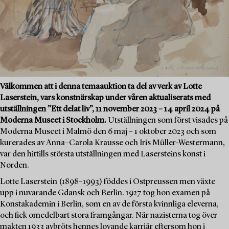
Välkommen att i denna temaauktion ta del av verk av Lotte
Laserstein, vars konstnärskap under våren aktualiserats med
utställningen ”Ett delat liv”, 11 november 2023 – 14 april 2024 på
Moderna Museet i Stockholm.
Utställningen som först visades på
Moderna Museet i Malmö den 6 maj – 1 oktober 2023 och som
kurerades av Anna–Carola Krausse och Iris Müller-Westermann,
var den hittills största utställningen med Lasersteins konst i
Norden.
Lotte Laserstein (1898–1993) föddes i Ostpreussen men växte
upp i nuvarande Gdansk och Berlin. 1927 tog hon examen på
Konstakademin i Berlin, som en av de första kvinnliga eleverna,
och fick omedelbart stora framgångar. När nazisterna tog över
makten 1933 avbröts hennes lovande karriär eftersom hon i