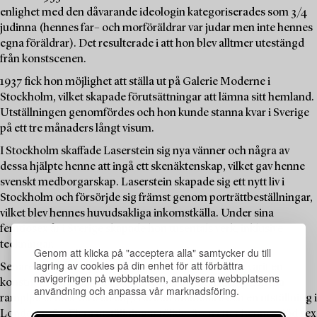
enlighet med den dåvarande ideologin kategoriserades som 3/4
judinna (hennes far– och morföräldrar var judar men inte hennes
egna föräldrar). Det resulterade i att hon blev alltmer utestängd
från konstscenen.
1937 fick hon möjlighet att ställa ut på Galerie Moderne i
Stockholm, vilket skapade förutsättningar att lämna sitt hemland.
Utställningen genomfördes och hon kunde stanna kvar i Sverige
på ett tre månaders långt visum.
I Stockholm skaffade Laserstein sig nya vänner och några av
dessa hjälpte henne att ingå ett skenäktenskap, vilket gav henne
svenskt medborgarskap. Laserstein skapade sig ett nytt liv i
Stockholm och försörjde sig främst genom porträttbeställningar,
vilket blev hennes huvudsakliga inkomstkälla. Under sina
femtiosex år i Sverige skapade hon tusentals verk, inklusive
teckningar.
Genom att klicka på "acceptera alla" samtycker du till
lagring av cookies på din enhet för att förbättra
Senare i livet återupptäcktes Laserstein. Från att ha varit en
navigeringen på webbplatsen, analysera webbplatsens
konstnär bosatt på Öland trädde hon in i det internationella
användning och anpassa vår marknadsföring.
rampljuset tack vare en engelsk konsthandlare och en utställning i
London 1987. Flera utställningar följde, även efter hennes död sex