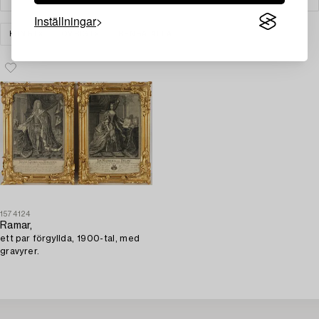
Inställningar
KONST
ÖVRIGT
RENSA ALLA
1574124
Ramar,
ett par förgyllda, 1900-tal, med
gravyrer.