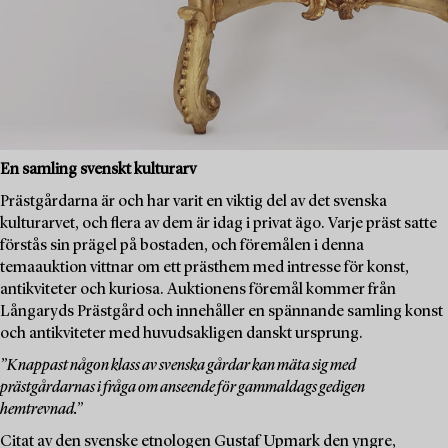
En samling svenskt kulturarv
Prästgårdarna är och har varit en viktig del av det svenska
kulturarvet, och flera av dem är idag i privat ägo. Varje präst satte
förstås sin prägel på bostaden, och föremålen i denna
temaauktion vittnar om ett prästhem med intresse för konst,
antikviteter och kuriosa. Auktionens föremål kommer från
Långaryds Prästgård och innehåller en spännande samling konst
och antikviteter med huvudsakligen danskt ursprung.
”Knappast någon klass av svenska gårdar kan mäta sig med
prästgårdarnas i fråga om anseende för gammaldags gedigen
hemtrevnad.”
Citat av den svenske etnologen Gustaf Upmark den yngre,