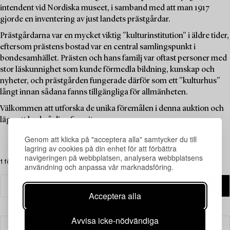
intendent vid Nordiska museet, i samband med att man 1917
gjorde en inventering av just landets prästgårdar.
Prästgårdarna var en mycket viktig "kulturinstitution" i äldre tider,
eftersom prästens bostad var en central samlingspunkt i
bondesamhället. Prästen och hans familj var oftast personer med
stor läskunnighet som kunde förmedla bildning, kunskap och
nyheter, och prästgården fungerade därför som ett "kulturhus"
långt innan sådana fanns tillgängliga för allmänheten.
Välkommen att utforska de unika föremålen i denna auktion och
lägg ett bud på dina favoriter.
Genom att klicka på "acceptera alla" samtycker du till
lagring av cookies på din enhet för att förbättra
navigeringen på webbplatsen, analysera webbplatsens
1 föremål
användning och anpassa vår marknadsföring.
Acceptera alla
Avvisa icke-nödvändiga
Filter