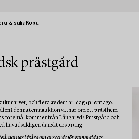
ra & sälja
Köpa
dsk prästgård
ulturarvet, och flera av dem är idag i privat ägo.
emålen i denna temaauktion vittnar om ett prästhem
onens föremål kommer från Långaryds Prästgård och
med huvudsakligen danskt ursprung.
stgårdarnas i fråga om anseende för gammaldags