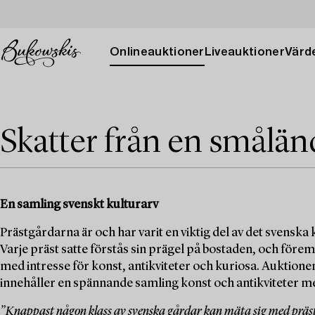
Onlineauktioner
Liveauktioner
Värde
Skatter från en smålän
En samling svenskt kulturarv
Prästgårdarna är och har varit en viktig del av det svenska k
Varje präst satte förstås sin prägel på bostaden, och för
med intresse för konst, antikviteter och kuriosa. Aukti
innehåller en spännande samling konst och antikviteter 
”Knappast någon klass av svenska gårdar kan mäta sig med prä