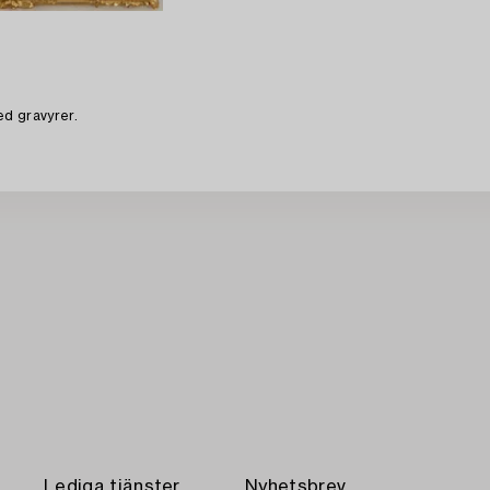
ed gravyrer.
Lediga tjänster
Nyhetsbrev