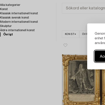
Alla kategorier
Konst
Klassisk internationell konst
Klassisk svensk konst
Modern internationell konst
Skulptur
Äldre internationell konst
Genom 
Övrigt
KONST
ÖVRIGT
RE
enhet 
använd
Acc