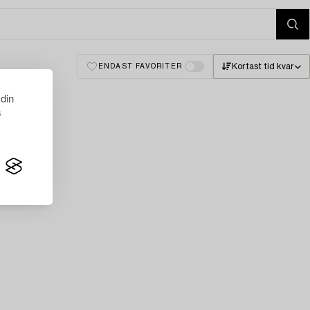
Kortast tid kvar
ENDAST FAVORITER
 din
s