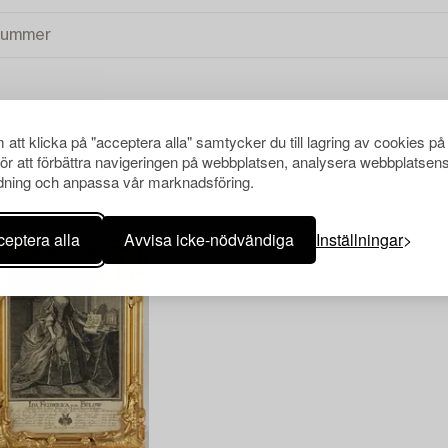
att klicka på "acceptera alla" samtycker du till lagring av cookies på
NSA ALLA
för att förbättra navigeringen på webbplatsen, analysera webbplatsen
ning och anpassa vår marknadsföring.
eptera alla
Avvisa icke-nödvändiga
Inställningar