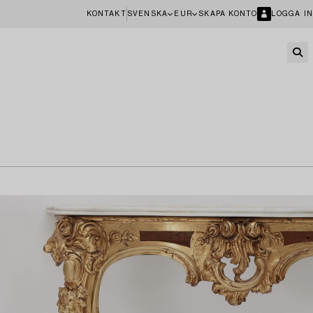
KONTAKT
SVENSKA
EUR
SKAPA KONTO
LOGGA IN