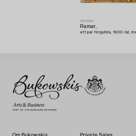
1574124
Ramar,
ett par förgyllda, 1900-tal, m
Om Bukowskis
Private Sales