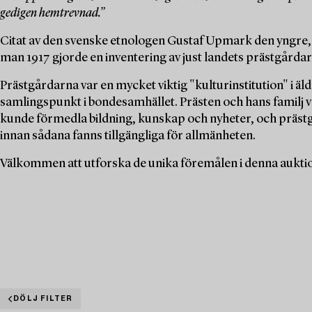
gedigen hemtrevnad.”
Citat av den svenske etnologen Gustaf Upmark den yngre,
man 1917 gjorde en inventering av just landets prästgårdar
Prästgårdarna var en mycket viktig "kulturinstitution" i äl
samlingspunkt i bondesamhället. Prästen och hans familj 
kunde förmedla bildning, kunskap och nyheter, och präst
innan sådana fanns tillgängliga för allmänheten.
Välkommen att utforska de unika föremålen i denna auktion 
DÖLJ FILTER