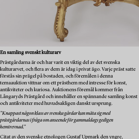
En samling svenskt kulturarv
Prästgårdarna är och har varit en viktig del av det svenska
kulturarvet, och flera av dem är idag i privat ägo. Varje präst satte
förstås sin prägel på bostaden, och föremålen i denna
temaauktion vittnar om ett prästhem med intresse för konst,
antikviteter och kuriosa. Auktionens föremål kommer från
Långaryds Prästgård och innehåller en spännande samling konst
och antikviteter med huvudsakligen danskt ursprung.
”Knappast någon klass av svenska gårdar kan mäta sig med
prästgårdarnas i fråga om anseende för gammaldags gedigen
hemtrevnad.”
Citat av den svenske etnologen Gustaf Upmark den yngre,