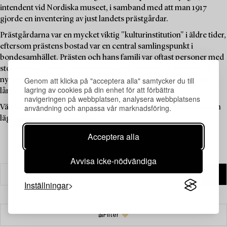
intendent vid Nordiska museet, i samband med att man 1917
gjorde en inventering av just landets prästgårdar.
Prästgårdarna var en mycket viktig "kulturinstitution" i äldre tider,
eftersom prästens bostad var en central samlingspunkt i
bondesamhället. Prästen och hans familj var oftast personer med
stor läskunnighet som kunde förmedla bildning, kunskap och
Genom att klicka på "acceptera alla" samtycker du till
nyheter, och prästgården fungerade därför som ett "kulturhus"
lagring av cookies på din enhet för att förbättra
långt innan sådana fanns tillgängliga för allmänheten.
navigeringen på webbplatsen, analysera webbplatsens
användning och anpassa vår marknadsföring.
Välkommen att utforska de unika föremålen i denna auktion och
lägg ett bud på dina favoriter.
Acceptera alla
Avvisa icke-nödvändiga
Inställningar
Filter