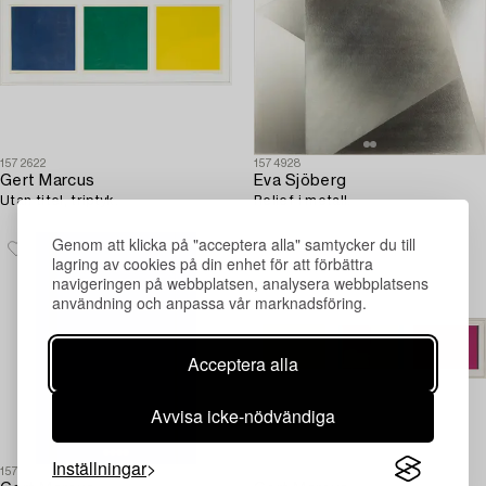
1572622
1574928
Gert Marcus
Eva Sjöberg
Utan titel, triptyk.
Relief i metall.
Genom att klicka på "acceptera alla" samtycker du till
lagring av cookies på din enhet för att förbättra
navigeringen på webbplatsen, analysera webbplatsens
användning och anpassa vår marknadsföring.
Acceptera alla
Avvisa icke-nödvändiga
Inställningar
1572644
1572608