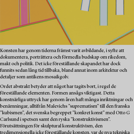
Konsten har genom tiderna främst varit avbildande, i syfte att
dokumentera, porträttera och förmedla budskap om rikedom,
makt och politik. Det icke föreställande skapandet har dock
funnits sedan lång tid tillbaka, bland annat inom arkitektur och
detaljer som antikens mosaikgolv.
Ordet abstrakt betyder att något har tagits bort, i regel de
föreställande elementen. Formen ansågs viktigast. Detta
konstnärliga uttryck har genom åren haft många inriktningar och
benämningar, alltifrån Malevichs ”suprematism” till den franska
”kubismen”, det svenska begreppet ”konkret konst” med Otto G
Carlsund i spetsen samt den ryska ”konstruktivismen”.
Förutsättningen för skulptural konstruktivism, den
tredimensionella icke föreställande konsten, var de nya tekniska