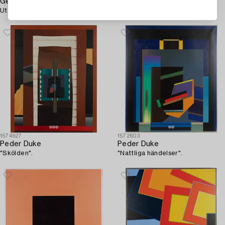
Gert Marcus
Gert Marcus
Utan titel.
Utan titel, triptyk.
1574927
1572603
Peder Duke
Peder Duke
"Skölden".
"Nattliga händelser".