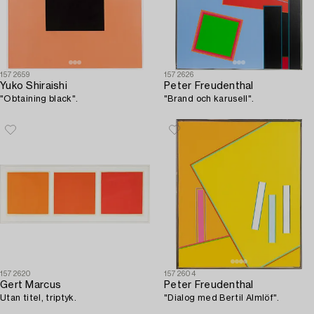
1572659
1572626
Yuko Shiraishi
Peter Freudenthal
"Obtaining black".
"Brand och karusell".
1572620
1572604
Gert Marcus
Peter Freudenthal
Utan titel, triptyk.
"Dialog med Bertil Almlöf".