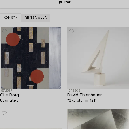
Filter
KONST
RENSA ALLA
1572597
1572605
Olle Borg
David Eisenhauer
Utan titel.
"Skulptur nr 121".