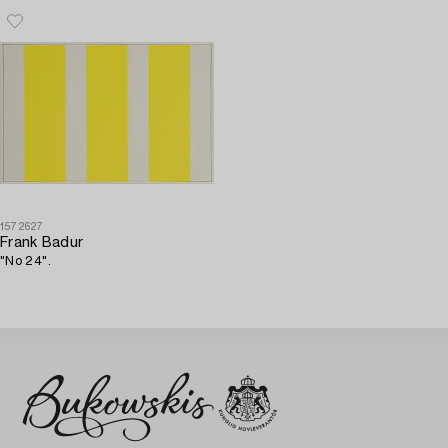
1572627
Frank Badur
"No 24".