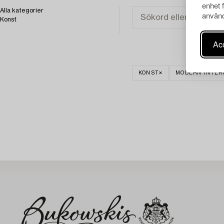
enhet 
Alla kategorier
använd
Konst
Acc
KONST
MODERN INTER