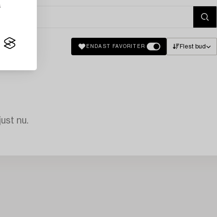
s
Flest bud
ENDAST FAVORITER
just nu.