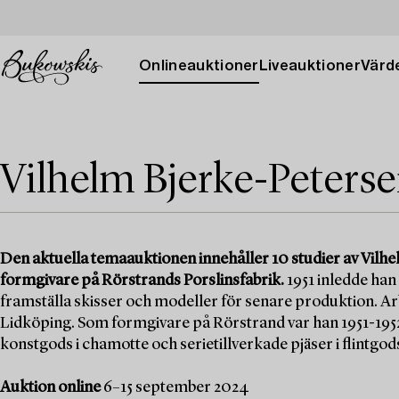
Onlineauktioner
Liveauktioner
Värde
Vilhelm Bjerke-Peterse
Den aktuella temaauktionen innehåller 10 studier av Vilh
formgivare på Rörstrands Porslinsfabrik.
1951 inledde ha
framställa skisser och modeller för senare produktion. Ar
Lidköping. Som formgivare på Rörstrand var han 1951-195
konstgods i chamotte och serietillverkade pjäser i flintg
Auktion online
6–15 september 2024