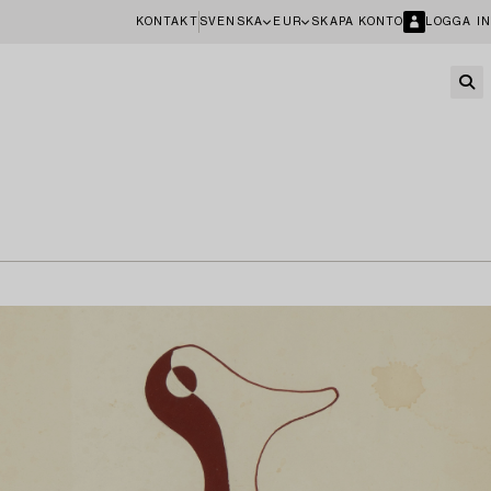
KONTAKT
SVENSKA
EUR
SKAPA KONTO
LOGGA IN