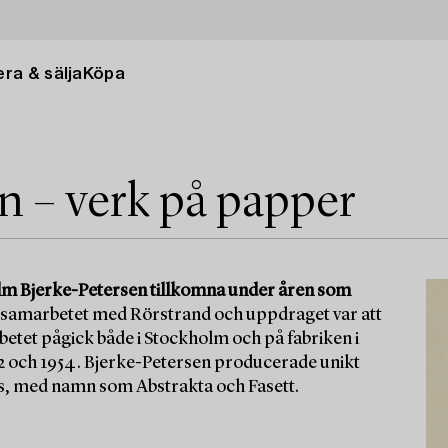
ra & sälja
Köpa
n – verk på papper
elm Bjerke-Petersen tillkomna under åren som
n samarbetet med Rörstrand och uppdraget var att
betet pågick både i Stockholm och på fabriken i
2 och 1954. Bjerke-Petersen producerade unikt
ods, med namn som Abstrakta och Fasett.