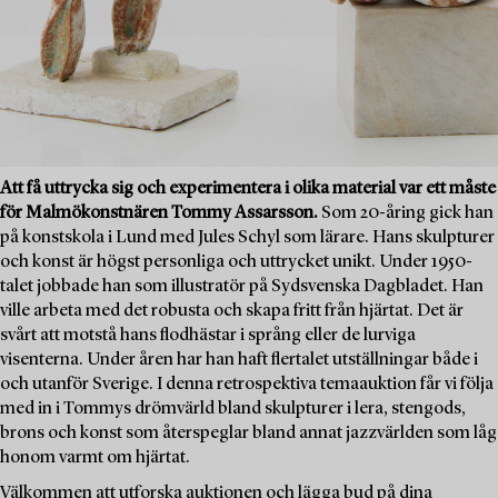
Att få uttrycka sig och experimentera i olika material var ett måste
för Malmökonstnären Tommy Assarsson.
Som 20-åring gick han
på konstskola i Lund med Jules Schyl som lärare. Hans skulpturer
och konst är högst personliga och uttrycket unikt. Under 1950-
talet jobbade han som illustratör på Sydsvenska Dagbladet. Han
ville arbeta med det robusta och skapa fritt från hjärtat. Det är
svårt att motstå hans flodhästar i språng eller de lurviga
visenterna. Under åren har han haft flertalet utställningar både i
och utanför Sverige. I denna retrospektiva temaauktion får vi följa
med in i Tommys drömvärld bland skulpturer i lera, stengods,
brons och konst som återspeglar bland annat jazzvärlden som låg
honom varmt om hjärtat.
Välkommen att utforska auktionen och lägga bud på dina