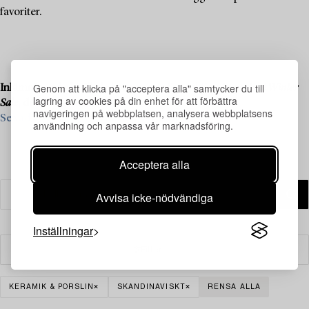
favoriter.
Genom att klicka på "acceptera alla" samtycker du till
Inlämning pågår till vår kommande liveauktion
Important Winter
lagring av cookies på din enhet för att förbättra
Sale
, den 11–13 december.
navigeringen på webbplatsen, analysera webbplatsens
Se vad vi söker och kontakta oss för värdering ›
användning och anpassa vår marknadsföring.
Acceptera alla
Avvisa icke-nödvändiga
Inställningar
Filter
KERAMIK & PORSLIN
SKANDINAVISKT
RENSA ALLA