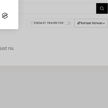
Kortast tid kvar
ENDAST FAVORITER
just nu.