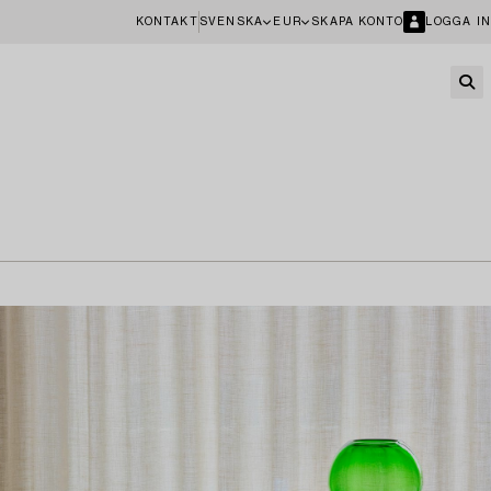
KONTAKT
SVENSKA
EUR
SKAPA KONTO
LOGGA IN