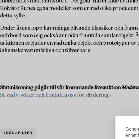
möblerades med deras bord ”Pergola” tillverkade av Italien
Koivisto Runes egna modeller som en rad olika producenter t
detta syfte.
Under årens lopp har många blivande klassiker och framst
och bord som i sig också är unika framtida samlarobjekt. 
auktionen erbjuder en rad unika objekt och prototyper av p
inhemska varumärken och tillverkare.
Slutinlämning pågår till vår kommande liveauktion
Modern 
Se vad vi söker och kontakta oss för värdering ›
Genom 
DÖLJ FILTER
enhet 