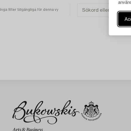
använd
Inga filter tillgängliga för denna vy
Acc