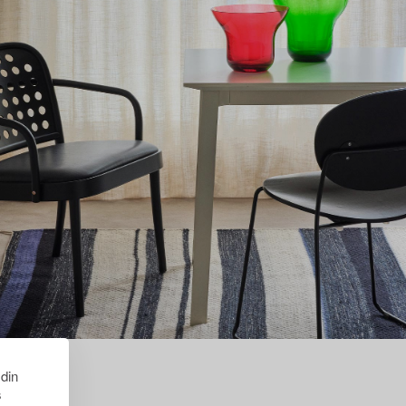
 din
s