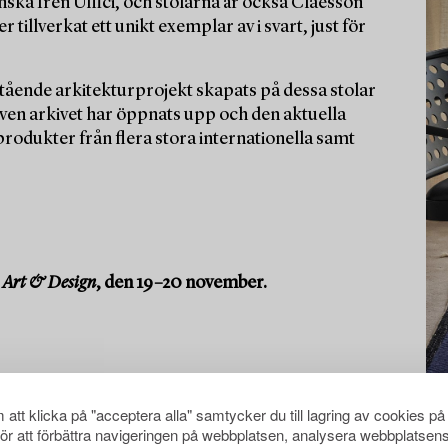
ska Iren Uffici, och stolarna är också Claesson
illverkat ett unikt exemplar av i svart, just för
ående arkitekturprojekt skapats på dessa stolar
Även arkivet har öppnats upp och den aktuella
rodukter från flera stora internationella samt
Art & Design
, den 19–20 november.
att klicka på "acceptera alla" samtycker du till lagring av cookies på
för att förbättra navigeringen på webbplatsen, analysera webbplatsen