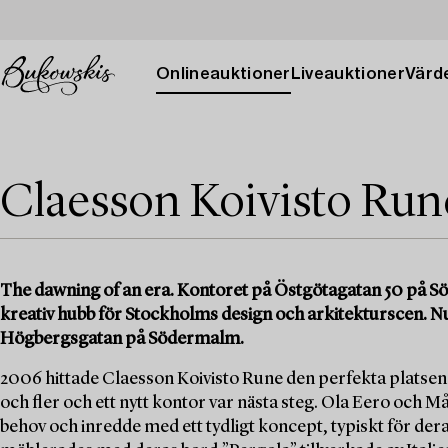
Onlineauktioner
Liveauktioner
Värde
Claesson Koivisto Rune
The dawning of an era. Kontoret på Östgötagatan 50 på Sö
kreativ hubb för Stockholms design och arkitekturscen. Nu 2
Högbergsgatan på Södermalm.
2006 hittade Claesson Koivisto Rune den perfekta platsen 
och fler och ett nytt kontor var nästa steg. Ola Eero och M
behov och inredde med ett tydligt koncept, typiskt för dera