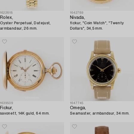
1622818
1642789
Rolex,
Nivada,
Oyster Perpetual, Datejust,
fickur, "Coin Watch", "Twenty
armbandsur, 26 mm.
Dollars", 34,5 mm.
1639509
1647745
Fickur,
Omega,
savonett, 14K guld, 64 mm.
Seamaster, armbandsur, 34 mm.