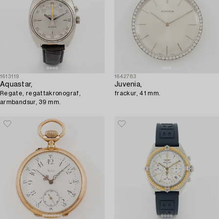
1613119
1642783
Aquastar,
Juvenia,
Regate, regattakronograf,
frackur, 41 mm.
armbandsur, 39 mm.