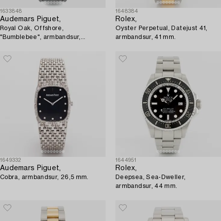
1633848
1648384
Audemars Piguet,
Rolex,
Royal Oak, Offshore,
Oyster Perpetual, Datejust 41,
"Bumblebee", armbandsur,
armbandsur, 41 mm.
kronograf, 42 mm.
1649332
1644951
Audemars Piguet,
Rolex,
Cobra, armbandsur, 26,5 mm.
Deepsea, Sea-Dweller,
armbandsur, 44 mm.