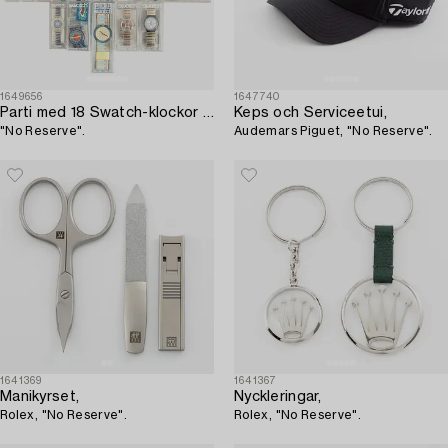
1649656
1647740
Parti med 18 Swatch-klockor från omkring 1990,
Keps och Serviceetui,
"No Reserve".
Audemars Piguet, "No Reserve".
1641369
1641367
Manikyrset,
Nyckleringar,
Rolex, "No Reserve".
Rolex, "No Reserve".