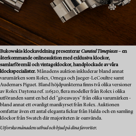
Bukowskis klockavdelning presenterar
Curated Timepieces
– en
återkommande onlineauktion med exklusiva klockor,
samlarföremål och vintageklockor, handplockade av våra
klockspecialister.
Månadens auktion inkluderar bland annat
varumärken som Rolex, Omega och Jaeger-LeCoultre samt
Audemars Piguet. Bland höjdpunkterna finns två olika versioner
av Rolex Daytona ref. 116520, flera modeller från Rolex i olika
utföranden samt en hel del "giveaways" från olika varumärken -
bland annat ett ovanligt manikyrset från Rolex. Auktionen
omfattar även ett antal eleganta fickur från Halda och en samling
klockor från Swatch där majoriteten är oanvända.
Utforska månadens utbud och bjud på dina favoriter.