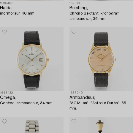
1596403
1626193
Halda,
Breitling,
mormorsur, 40 mm.
Chrono Sextant, kronograf,
armbandsur, 36 mm.
1646432
1637240
Omega,
Armbandsur,
Genève, armbandsur, 34 mm.
"AC Milan", "Antonio Durán", 35
mm.