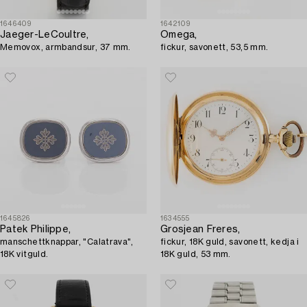
1646409
1642109
Jaeger-LeCoultre,
Omega,
Memovox, armbandsur, 37 mm.
fickur, savonett, 53,5 mm.
1645826
1634555
Patek Philippe,
Grosjean Freres,
manschettknappar, "Calatrava",
fickur, 18K guld, savonett, kedja i
18K vitguld.
18K guld, 53 mm.