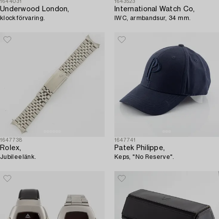
1644031
1643523
Underwood London,
International Watch Co,
klockförvaring.
IWC, armbandsur, 34 mm.
1647738
1647741
Rolex,
Patek Philippe,
Jubileelänk.
Keps, "No Reserve".