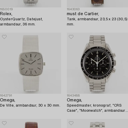
1650019
1643063
Rolex,
must de Cartier,
OysterQuartz, Datejust,
Tank, armbandsur, 23,5 x 23 (30,5)
armbandsur, 36 mm.
mm.
1642791
1643488
Omega,
Omega,
De Ville, armbandsur, 30 x 30 mm.
Speedmaster, kronograf, "CRS
Case", "Moonwatch", armbandsur,
42 mm.