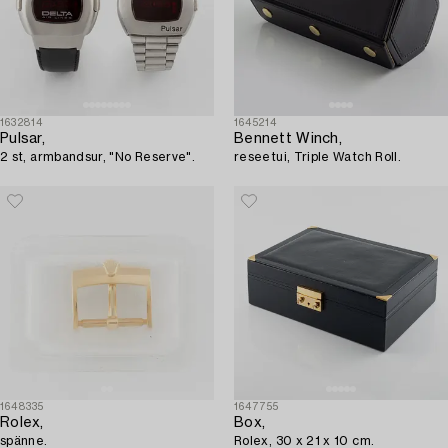
1632814
1645214
Pulsar,
Bennett Winch,
2 st, armbandsur, "No Reserve".
reseetui, Triple Watch Roll.
1648335
1647755
Rolex,
Box,
spänne.
Rolex, 30 x 21 x 10 cm.