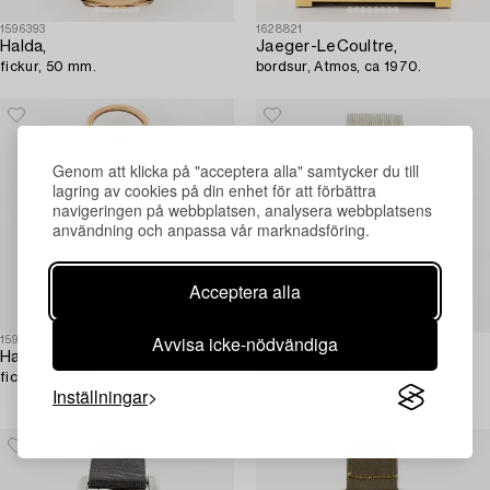
1596393
1628821
Halda,
Jaeger-LeCoultre,
fickur, 50 mm.
bordsur, Atmos, ca 1970.
Genom att klicka på "acceptera alla" samtycker du till
lagring av cookies på din enhet för att förbättra
navigeringen på webbplatsen, analysera webbplatsens
användning och anpassa vår marknadsföring.
Acceptera alla
Avvisa icke-nödvändiga
1596533
1647750
Halda,
Omega,
fickur, 50 mm.
Seamaster, "Big Logo",
Inställningar
armbandsur, 34 mm.