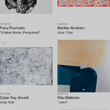
1613278
1595806
Panu Ruotsalo
Markku Keränen
"Stabat Mater (Pergolesi)".
Utan Titel.
1614186
1595793
Dylan Ray Arnold
Riku Mäkinen
Utan titel.
"Joint".