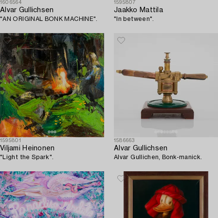
1606564
1595807
Alvar Gullichsen
Jaakko Mattila
"AN ORIGINAL BONK MACHINE".
"In between".
1595801
1586663
Viljami Heinonen
Alvar Gullichsen
"Light the Spark".
Alvar Gullichen, Bonk-manick.