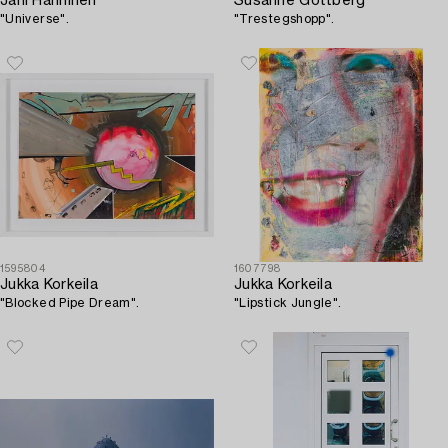
Jani Hänninen
Susanne Gottberg
"Universe".
"Trestegshopp".
1595804
1607798
Jukka Korkeila
Jukka Korkeila
"Blocked Pipe Dream".
"Lipstick Jungle".