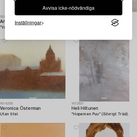
Avvisa icke-nödvändiga
1613606
1612929
Inställningar
Annuli Viherjuuri
Anna Retulainen
"Vartija" (Väktaren).
Utan Titel.
1614258
1612921
Veronica Österman
Heli Hiltunen
Utan titel.
"Hopeinen Puu" (Silvrigt Träd).