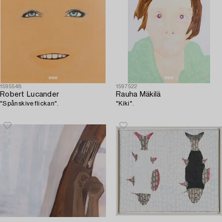
1595548
1597522
Robert Lucander
Rauha Mäkilä
"Spånskiveflickan".
"Kiki".