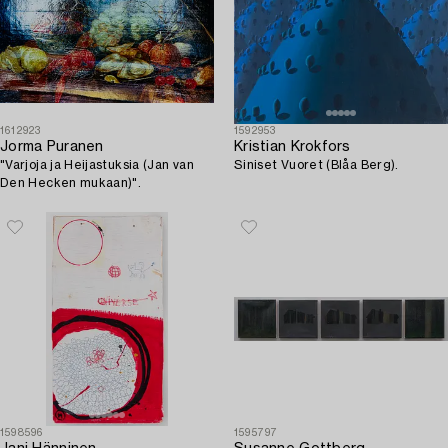
1612923
1592953
Jorma Puranen
Kristian Krokfors
"Varjoja ja Heijastuksia (Jan van
Siniset Vuoret (Blåa Berg).
Den Hecken mukaan)".
1598596
1595797