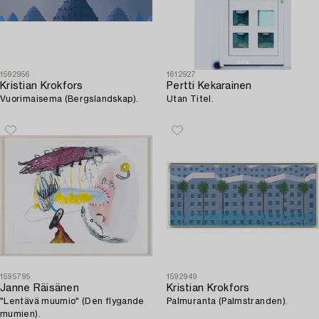
1592956
1612927
Kristian Krokfors
Pertti Kekarainen
Vuorimaisema (Bergslandskap).
Utan Titel.
1595795
1592949
Janne Räisänen
Kristian Krokfors
"Lentävä muumio" (Den flygande
Palmuranta (Palmstranden).
mumien).