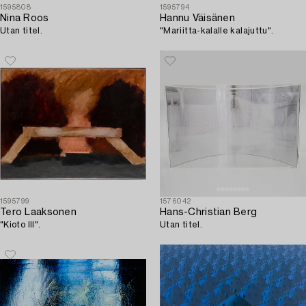
1595808
1595794
Nina Roos
Hannu Väisänen
Utan titel.
"Mariitta-kalalle kalajuttu".
1595799
1576042
Tero Laaksonen
Hans-Christian Berg
"Kioto III".
Utan titel.