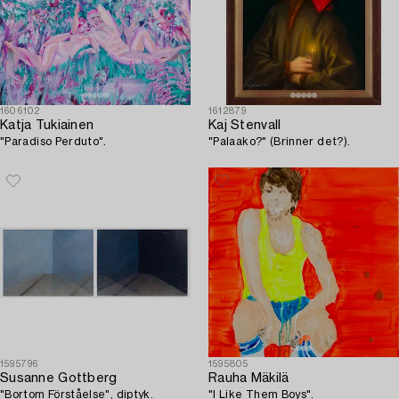
1606102
1612879
Katja Tukiainen
Kaj Stenvall
"Paradiso Perduto".
"Palaako?" (Brinner det?).
1595796
1595805
Susanne Gottberg
Rauha Mäkilä
"Bortom Förståelse", diptyk.
"I Like Them Boys".