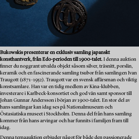
Bukowskis presenterar en exklusiv samling japanskt
konsthantverk, från Edo-perioden till 1900-talet.
I denna auktion
finner du noggrant utvalda objekt såsom silver, träsnitt, porslin,
keramik och en fascinerande samling tsubor från samlingen Ivan
Traugott (1871–1952). Traugott var en svensk affärsman och viktig
konstsamlare. Han var en tidig medlem av Kina-klubben,
investerare i Karlbeck-konsortiet och god vän samt sponsor till
Johan Gunnar Andersson i början av 1900-talet. En stor del av
hans samlingar kan idag ses på Nationalmuseum och
Östasiatiska museet i Stockholm. Denna del från hans samling
kommer från hans arvingar och har funnits i familjen fram till
idag.
Denna temaauktion erbjuder något för både den passionerade