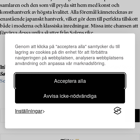
samlaren och den som vill pryda sitt hem med konst och
konsthantverk av högsta kvalitet. Alla föremål kännetecknas av
enastående japanskt hantverk, vilket gör dem till perfekta tillskott
både i moderna och klassiska inredningar. Missa inte chansen att
förvärva dessa unika skatter från Solens rike.
Genom att klicka på "acceptera alla" samtycker du till
lagring av cookies på din enhet för att förbättra
navigeringen på webbplatsen, analysera webbplatsens
användning och anpassa vår marknadsföring.
Inlämning pågår till vår kommande liveauktion
Important Spring
Sale
, den 11–13 juni.
Acceptera alla
Se vad vi söker och kontakta oss för värdering ›
Avvisa icke-nödvändiga
Inställningar