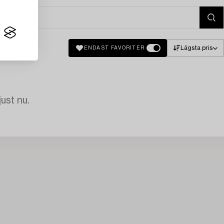
Lägsta pris
ENDAST FAVORITER
just nu.