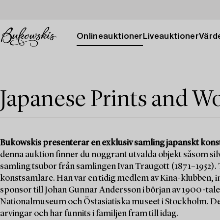
Onlineauktioner
Liveauktioner
Värde
Japanese Prints and Wo
Bukowskis presenterar en exklusiv samling japanskt konst
denna auktion finner du noggrant utvalda objekt såsom silv
samling tsubor från samlingen Ivan Traugott (1871–1952). 
konstsamlare. Han var en tidig medlem av Kina-klubben, i
sponsor till Johan Gunnar Andersson i början av 1900-talet
Nationalmuseum och Östasiatiska museet i Stockholm. De
arvingar och har funnits i familjen fram till idag.