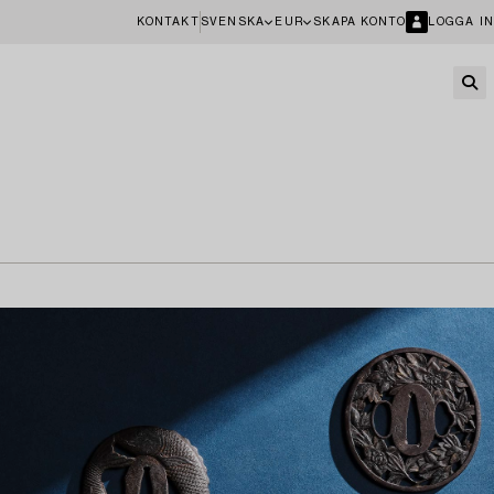
KONTAKT
SVENSKA
EUR
SKAPA KONTO
LOGGA IN