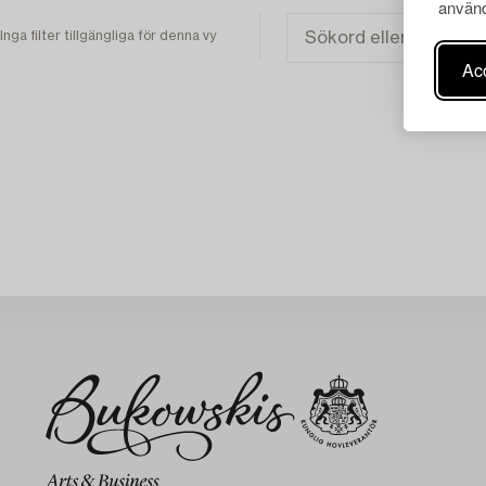
använd
Inga filter tillgängliga för denna vy
Acc