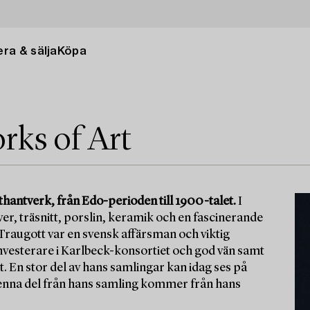
ra & sälja
Köpa
rks of Art
hantverk, från Edo-perioden till 1900-talet.
I
er, träsnitt, porslin, keramik och en fascinerande
Traugott var en svensk affärsman och viktig
nvesterare i Karlbeck-konsortiet och god vän samt
. En stor del av hans samlingar kan idag ses på
nna del från hans samling kommer från hans