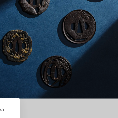
 din
s