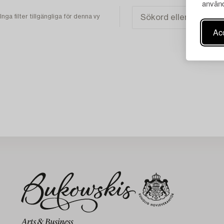
använd
Inga filter tillgängliga för denna vy
Acc