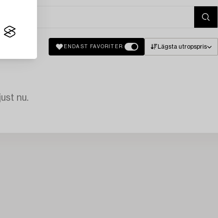
Lägsta utropspris
ENDAST FAVORITER
just nu.