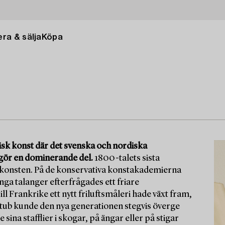
ra & sälja
Köpa
ssisk konst där det svenska och nordiska
tgör en dominerande del.
1800-talets sista
ka konsten. På de konservativa konstakademierna
nga talanger efterfrågades ett friare
ill Frankrike ett nytt friluftsmåleri hade växt fram,
på tub kunde den nya generationen stegvis överge
sina stafflier i skogar, på ängar eller på stigar