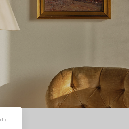
 din
s