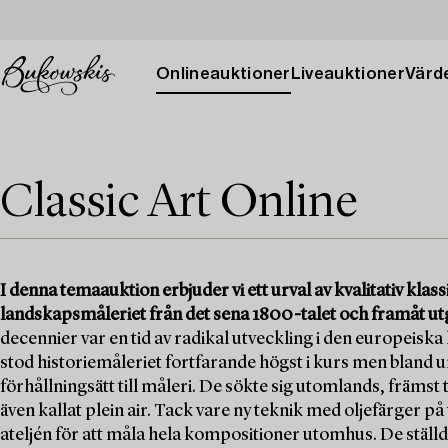
Onlineauktioner
Liveauktioner
Värde
Classic Art Online
I denna temaauktion erbjuder vi ett urval av kvalitativ kla
landskapsmåleriet från det sena 1800-talet och framåt u
decennier var en tid av radikal utveckling i den europeis
stod historiemåleriet fortfarande högst i kurs men bland u
förhållningsätt till måleri. De sökte sig utomlands, främst t
även kallat plein air. Tack vare ny teknik med oljefärger 
ateljén för att måla hela kompositioner utomhus. De ställde 