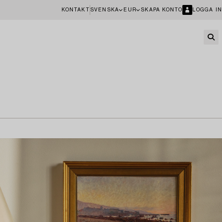
KONTAKT
SVENSKA
EUR
SKAPA KONTO
LOGGA IN