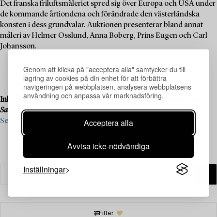
Det franska friluftsmåleriet spred sig över Europa och USA under
de kommande årtiondena och förändrade den västerländska
konsten i dess grundvalar. Auktionen presenterar bland annat
måleri av Helmer Osslund, Anna Boberg, Prins Eugen och Carl
Johansson.
Genom att klicka på "acceptera alla" samtycker du till
lagring av cookies på din enhet för att förbättra
navigeringen på webbplatsen, analysera webbplatsens
användning och anpassa vår marknadsföring.
Inlämning pågår till vår kommande liveauktion
Important Spring
Sale
, den 11–13 juni.
Acceptera alla
Se vad vi söker och kontakta oss för värdering ›
Avvisa icke-nödvändiga
Inställningar
Filter