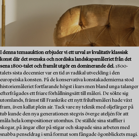
I denna temaauktion erbjuder vi ett urval av kvalitativ klassisk
konst där det svenska och nordiska landskapsmåleriet från det
sena 1800-talet och framåt utgör en dominerande del.
1800-
talets sista decennier var en tid av radikal utveckling i den
europeiska konsten. På de konservativa konstakademierna stod
historiemåleriet fortfarande högst i kurs men bland unga talanger
efterfrågades ett friare förhållningsätt till måleri. De sökte sig
utomlands, främst till Frankrike ett nytt friluftsmåleri hade växt
fram, även kallat plein air. Tack vare ny teknik med oljefärger på
tub kunde den nya generationen stegvis överge ateljén för att
måla hela kompositioner utomhus. De ställde sina stafflier i
skogar, på ängar eller på stigar och skapade sina arbeten med
snabba penseldrag i små format som fångade ögonblickets magi.