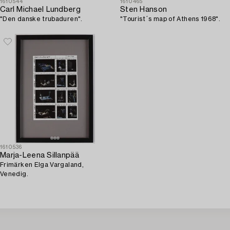
1610544
1610465
Carl Michael Lundberg
Sten Hanson
"Den danske trubaduren".
"Tourist´s map of Athens 1968".
1610536
Marja-Leena Sillanpää
Frimärken Elga Vargaland,
Venedig.