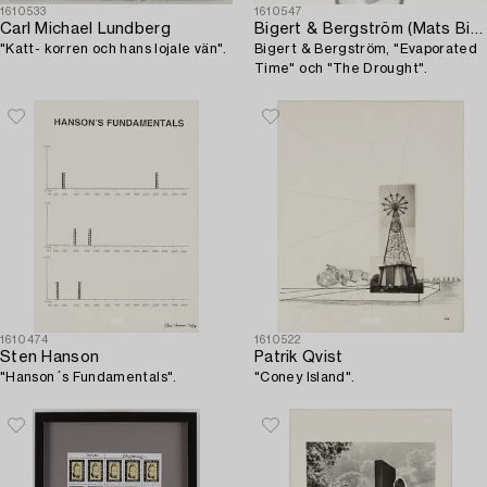
1610533
1610547
Carl Michael Lundberg
Bigert & Bergström (Mats Bigert, Lars Bergström)
"Katt- korren och hans lojale vän".
Bigert & Bergström, "Evaporated
Time" och "The Drought".
1610474
1610522
Sten Hanson
Patrik Qvist
"Hanson´s Fundamentals".
"Coney Island".