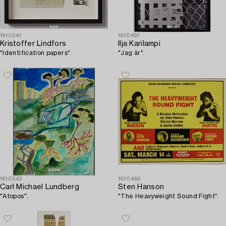
1610541
1610497
Kristoffer Lindfors
Ilja Karilampi
"Identification papers".
"Jag är".
1610542
1610486
Carl Michael Lundberg
Sten Hanson
"Atopos".
"The Heavyweight Sound Fight".