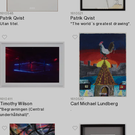
1610548
1610521
Patrik Qvist
Patrik Qvist
Utan titel.
"The world´s greatest drawing".
1610411
1610530
Timothy Wilson
Carl Michael Lundberg
"Begravningen (Central
.
underhållshall)".