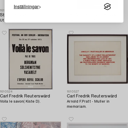
Inställningar
1610538
1610490
Sten Hanson
Carl Michael von Hausswolff
Utan titel.
"Red Cross", 2009.
1610524
1610527
Carl Fredrik Reuterswärd
Carl Fredrik Reuterswärd
Voila le savon( Kiste D).
Arnold F.Pratt - Muller in
memoriam.