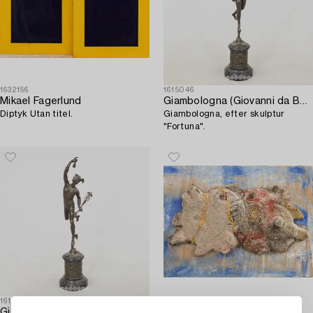
1632156
1615046
Mikael Fagerlund
Giambologna (Giovanni da Bologna)
Diptyk Utan titel.
Giambologna, efter skulptur
"Fortuna".
1615045
1623362
Giambologna (Giovanni da Bologna)
Kjartan Slettemark