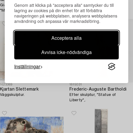
Genom att klicka på "acceptera alla" samtycker du till
Giambologna, efter skulptur
Väggskulptur.
lagring av cookies på din enhet för att förbättra
"Mercurius".
navigeringen på webbplatsen, analysera webbplatsens
användning och anpassa vår marknadsföring.
Acceptera alla
Avvisa icke-nödvändiga
Inställningar
1623369
1615031
Kjartan Slettemark
Frederic-Auguste Bartholdi
Väggskulptur.
Efter skulptur, "Statue of
Liberty",.