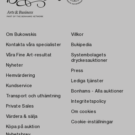
Om Bukowskis
Villkor
Kontakta våra specialister
Bukipedia
Våra Fine Art-resultat
Systembolagets
dryckesauktioner
Nyheter
Press
Hemvärdering
Lediga tjänster
Kundservice
Bonhams - Alla auktioner
Transport och uthämtning
Integritetspolicy
Private Sales
Om cookies
Värdera & sälja
Cookie-inställningar
Köpa på auktion
Nyhetsbrev