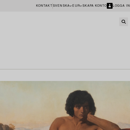
KONTAKT
SVENSKA
EUR
SKAPA KONTO
LOGGA IN