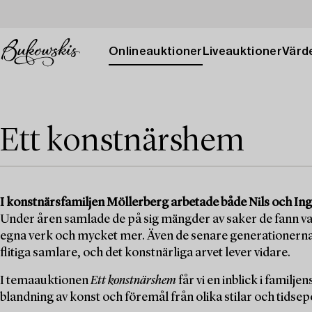
Onlineauktioner
Liveauktioner
Värde
Ett konstnärshem
I konstnärsfamiljen Möllerberg arbetade både Nils och Ing
Under åren samlade de på sig mängder av saker de fann v
egna verk och mycket mer. Även de senare generationerna
flitiga samlare, och det konstnärliga arvet lever vidare.
I temaauktionen
Ett konstnärshem
får vi en inblick i familj
blandning av konst och föremål från olika stilar och tidsep