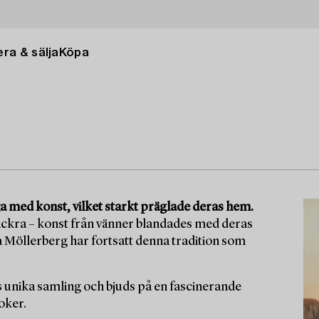
ra & sälja
Köpa
a med konst, vilket starkt präglade deras hem.
ackra – konst från vänner blandades med deras
 Möllerberg har fortsatt denna tradition som
ens unika samling och bjuds på en fascinerande
oker.