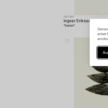
1627491
Ingvar Eriksson,
"banan".
Genom 
enhet 
använd
Acc