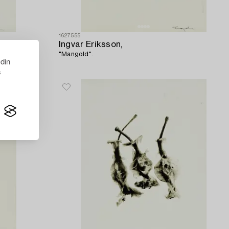
1627555
Ingvar Eriksson,
"Mangold".
 din
s