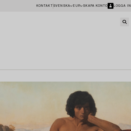
KONTAKT
SVENSKA
EUR
SKAPA KONTO
LOGGA IN