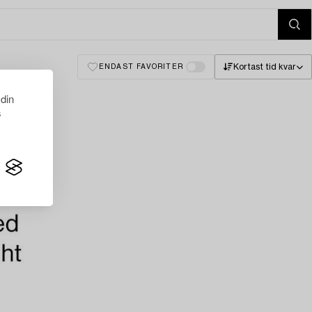
Kortast tid kvar
ENDAST FAVORITER
 din
s