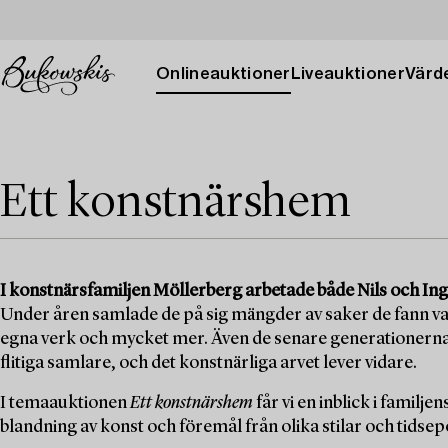
Onlineauktioner
Liveauktioner
Värde
Ett konstnärshem
I konstnärsfamiljen Möllerberg arbetade både Nils och Ing
Under åren samlade de på sig mängder av saker de fann v
egna verk och mycket mer. Även de senare generationerna
flitiga samlare, och det konstnärliga arvet lever vidare.
I temaauktionen
Ett konstnärshem
får vi en inblick i familj
blandning av konst och föremål från olika stilar och tidsep