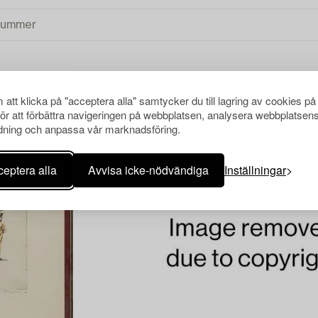
att klicka på "acceptera alla" samtycker du till lagring av cookies på
NSA ALLA
för att förbättra navigeringen på webbplatsen, analysera webbplatsen
ning och anpassa vår marknadsföring.
eptera alla
Avvisa icke-nödvändiga
Inställningar