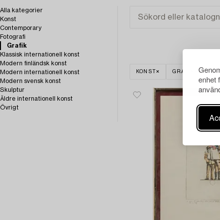
Alla kategorier
Konst
Contemporary
Fotografi
Grafik
Klassisk internationell konst
Modern finländsk konst
Genom 
Modern internationell konst
KONST
GRAFIK
RE
enhet 
Modern svensk konst
använd
Skulptur
Äldre internationell konst
Övrigt
Acc