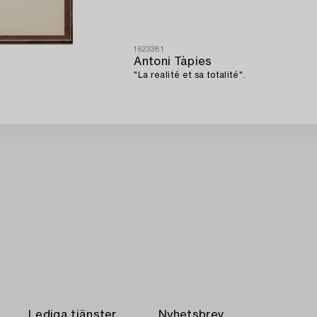
1623281
Antoni Tàpies
"La realité et sa totalité".
Lediga tjänster
Nyhetsbrev