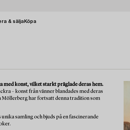
ra & sälja
Köpa
a med konst, vilket starkt präglade deras hem.
ackra – konst från vänner blandades med deras
 Möllerberg har fortsatt denna tradition som
ens unika samling och bjuds på en fascinerande
oker.